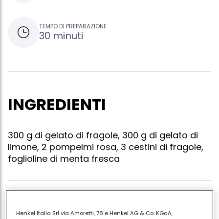
TEMPO DI PREPARAZIONE
30 minuti
INGREDIENTI
300 g di gelato di fragole, 300 g di gelato di
limone, 2 pompelmi rosa, 3 cestini di fragole,
foglioline di menta fresca
Utilizza del gelato artigianale al gusto di limone ed al
Henkel Italia Srl via Amoretti, 78 e Henkel AG & Co. KGaA,
gusto fragola. Pela a vivo un pompelmo rosa e taglia