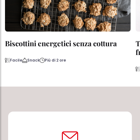
Biscottini energetici senza cottura
T
f
Facile
Snack
Più di 2 ore