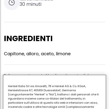
30 minuti
INGREDIENTI
Capitone, alloro, aceto, limone
Pulire accuratamente 1 kg di capitone, taglialo a
pezzi e qualora fosse molto grosso, tagliarlo
Henkel Italia Srl via Amoretti, 78 e Henkel AG & Co. KGaA,
longitudinalmente sulla spina per agevolarne la
Henkelstrasse 67, 40589 Duesseldorf, Germania
cottura. asciugare i pezzi , mettere all?interno di
(congiuntamente “Henkel” o “Noi”), trattano i dati personali che ti
riguardano insieme come co-titolari del trattamento, in
ciascuno un poco di alloro e farli rosolare sulla brace
particolare sull'utilizzo di questo sito web e interazioni con esso,
, spruzzando di tanto in tanto con una marinata di
inserendo cookie e altre tecnologie simili (complessivamente