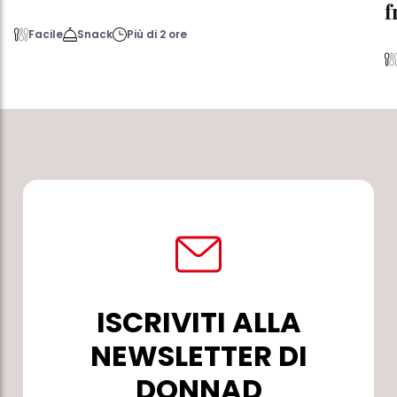
f
Facile
Snack
Più di 2 ore
ISCRIVITI ALLA
NEWSLETTER DI
DONNAD