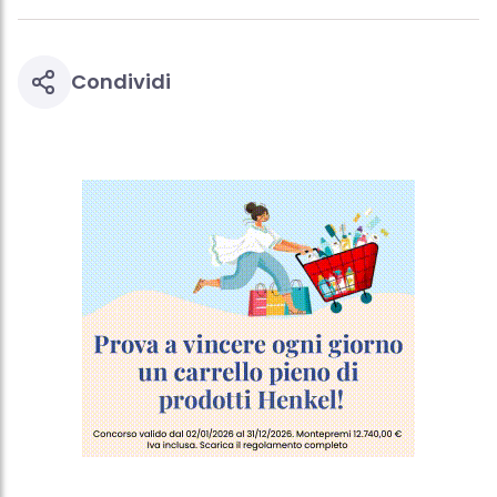
profili per scopi di marketing personalizzato, in particolare per
visualizzare annunci pubblicitari che potrebbero interessarti
(basati, ad esempio, sui tuoi interessi identificati) su questo sito
web e altri media (di terzi) tramite i dispositivi assegnati a te o
Condividi
alla tua famiglia, nonché per misurare e ottimizzare il successo
delle campagne pubblicitarie.
Puoi trovare maggiori informazioni sul trattamento dei tuoi dati
nella nostra Informativa sulla protezione dei dati collegata nel piè
di pagina (Sezione "Cookie, Pixel, Impronte digitali e tecnologie
simili"). Puoi revocare il tuo consenso in qualsiasi momento con
effetto per il futuro disabilitando i cookie sul nostro sito web nella
sezione "Impostazioni cookie" collegata nel piè di pagina. Per
ulteriori informazioni sui cookie utilizzati su questo sito Web, in
particolare sul loro periodo di conservazione, consultare le
informazioni dettagliate su ciascun cookie disponibili facendo
clic su "modifica" di seguito".
Se fai clic su "Modifica" potrai trovare maggiori informazioni sul
trattamento dei tuoi dati / sull'uso dei cookie e consentirli per uno o
più degli scopi sopra menzionati. Cliccando su "Accetta tutto",
acconsenti all'uso dei cookie e al trattamento dei tuoi dati
personali per tutte le finalità sopra indicate. Se fai clic su "Rifiuta",
verranno utilizzati solo i cookie tecnicamente necessari per fornirti
questo sito web.