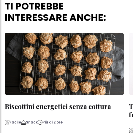
TI POTREBBE
INTERESSARE ANCHE:
Biscottini energetici senza cottura
T
f
Facile
Snack
Più di 2 ore