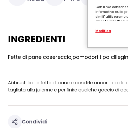
Con il tuo consenso,
Informativa sulla pr
simili" utilizzeremo
questo sito Web, p
personalizzato
. 
Modifica
(rispettivamente dell
INGREDIENTI
terzi, conservare le
arricchiti con dati o
particolare per visu
identificati) su ques
misurare e ottimizz
Fette di pane casereccio,pomodori tipo ciliegin
Puoi trovare maggior
collegata nel piè di 
qualsiasi momento co
collegata nel piè di 
Abbrustolire le fette di pane e condirle ancora calde 
periodo di conserva
tagliata alla julienne e per finire qualche goccio di a
"modifica" di seguito
Se fai clic su "Modif
per uno o più degli 
tuoi dati personali p
necessari per fornirt
Condividi