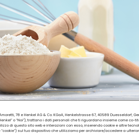
ia Amoretti, 78 e Henkel AG & Co. KGaA, Henkelstrasse 67, 40589 Duesseldorf, G
kel” o “Noi”), trattano i dati personali che ti riguardano insieme come co-tito
utilizzo di questo sito web e interazioni con esso, inserendo cookie e altre tecnol
cookie”) sul tuo dispositivo che utilizziamo per archiviare/accedere a ulterio
AZIONE