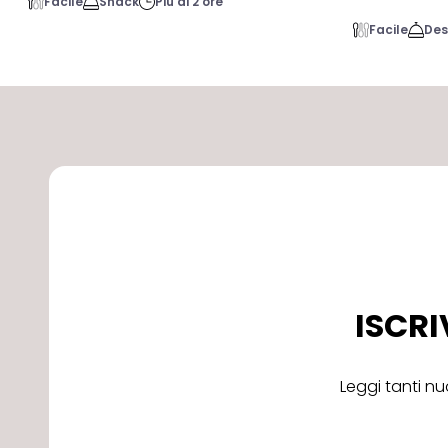
Facile
Snack
Più di 2 ore
Facile
Des
ISCRI
Leggi tanti nu