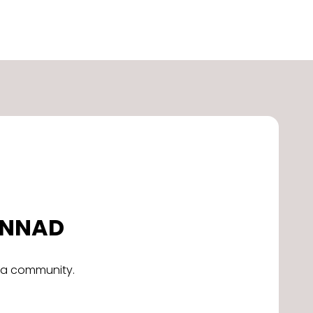
DONNAD
alla community.