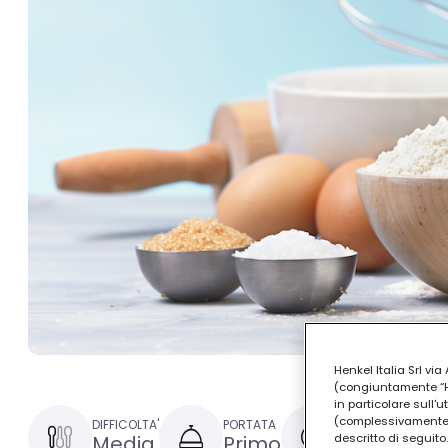
Henkel Italia Srl v
(congiuntamente “Hen
in particolare sull'
(complessivamente “
DIFFICOLTA'
PORTATA
TEMPO DI PREPAR
Media
Primo
1 ora e 30
descritto di seguito.