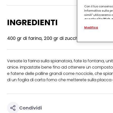
Con il tuo consenso,
Informativa sulla pr
simili" utilizzeremo
INGREDIENTI
questo sito Web, p
personalizzato
. 
Modifica
(rispettivamente dell
terzi, conservare le
arricchiti con dati o
400 gr di farina, 200 gr di zucchero, 50 ml di oli
particolare per visu
identificati) su ques
misurare e ottimizz
Puoi trovare maggior
Versate la farina sulla spianatoia, fate la fontana, unite
collegata nel piè di 
anice. impastate bene fino ad ottenere un composto o
qualsiasi momento co
collegata nel piè di 
e fatene delle palline grandi come nocciole, che spiane
periodo di conserva
di un foglia di carta forno che metterete sulla placca de
"modifica" di seguito
Se fai clic su "Modif
per uno o più degli 
tuoi dati personali p
necessari per fornirt
Condividi