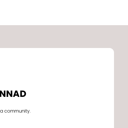
DONNAD
alla community.