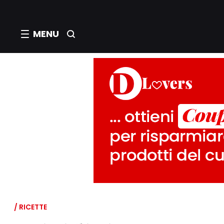
MENU
/ RICETTE