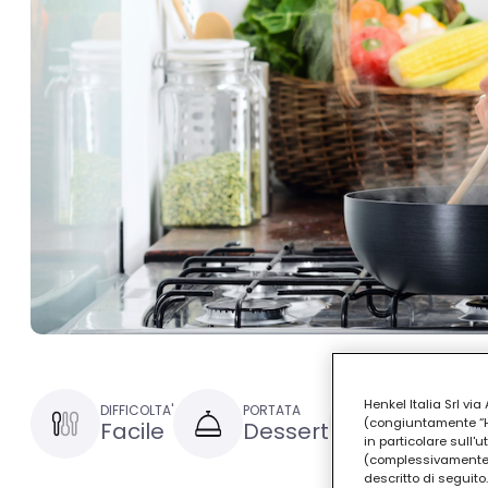
Henkel Italia Srl v
DIFFICOLTA'
PORTATA
TEMPO DI PRE
(congiuntamente “Hen
Facile
Dessert
15 minut
in particolare sull'
(complessivamente “
descritto di seguito.