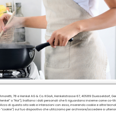
ia Amoretti, 78 e Henkel AG & Co. KGaA, Henkelstrasse 67, 40589 Duesseldorf, G
PARAZIONE
kel” o “Noi”), trattano i dati personali che ti riguardano insieme come co-tito
i
utilizzo di questo sito web e interazioni con esso, inserendo cookie e altre tecnol
cookie”) sul tuo dispositivo che utilizziamo per archiviare/accedere a ulterio