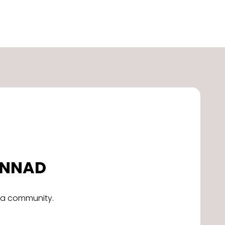
DONNAD
alla community.