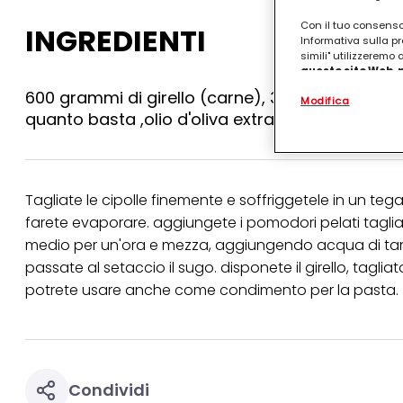
Con il tuo consenso,
INGREDIENTI
Informativa sulla pr
simili" utilizzeremo
questo sito Web, p
personalizzato
. 
600 grammi di girello (carne), 3 cipolle bianche
Modifica
(rispettivamente dell
quanto basta ,olio d'oliva extravergine
terzi, conservare le
arricchiti con dati o
particolare per visu
identificati) su ques
misurare e ottimizz
Tagliate le cipolle finemente e soffriggetele in un te
Puoi trovare maggior
farete evaporare. aggiungete i pomodori pelati taglia
collegata nel piè di 
qualsiasi momento co
medio per un'ora e mezza, aggiungendo acqua di tanto
collegata nel piè di 
passate al setaccio il sugo. disponete il girello, taglia
periodo di conserva
"modifica" di seguito
potrete usare anche come condimento per la pasta.
Se fai clic su "Modif
per uno o più degli 
tuoi dati personali p
necessari per fornirt
Condividi