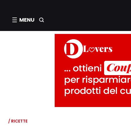
MENU
/ RICETTE