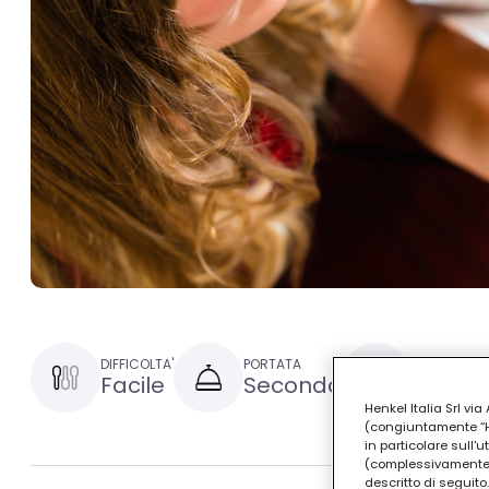
DIFFICOLTA'
PORTATA
TEMPO DI P
Facile
Secondo
30 minu
Henkel Italia Srl v
(congiuntamente “Hen
in particolare sull'
(complessivamente “
descritto di seguito.