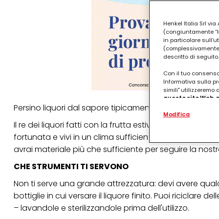
Henkel Italia Srl v
(congiuntamente “Hen
in particolare sull'
(complessivamente “
descritto di seguito.
Con il tuo consenso,
Informativa sulla pr
simili" utilizzeremo
questo sito Web, p
Persino liquori dal sapore tipicamente invernale, come 
personalizzato
. 
Modifica
(rispettivamente dell
Il re dei liquori fatti con la frutta estiva è il limoncell
terzi, conservare le
arricchiti con dati o
fortunata e vivi in un clima sufficientemente mite da 
particolare per visu
avrai materiale più che sufficiente per seguire la nost
identificati) su ques
misurare e ottimizz
CHE STRUMENTI TI SERVONO
Puoi trovare maggior
collegata nel piè di 
Non ti serve una grande attrezzatura: devi avere qu
qualsiasi momento co
bottiglie in cui versare il liquore finito. Puoi riciclare
collegata nel piè di 
– lavandole e sterilizzandole prima dell'utilizzo.
periodo di conserva
"modifica" di seguito