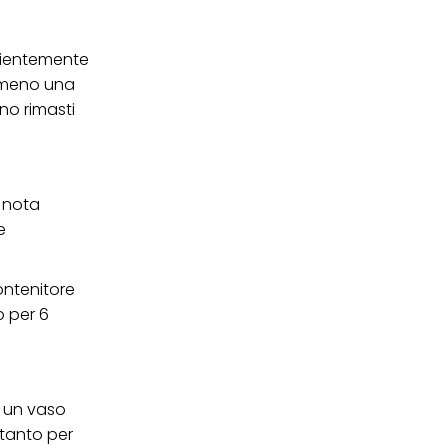
ficientemente
almeno una
ono rimasti
a nota
e
ontenitore
o per 6
n un vaso
 tanto per