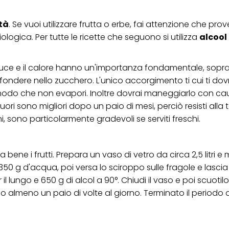
ica" potrai trovare maggiori informazioni sul trattamento dei tuoi dati / sull'uso d
scopi sopra menzionati. Cliccando su "Accetta tutto", acconsenti all'uso dei coo
ità
. Se vuoi utilizzare frutta o erbe, fai attenzione che p
er tutte le finalità sopra indicate. Se fai clic su "Rifiuta", verranno utilizzati solo
logica. Per tutte le ricette che seguono si utilizza
alcool 
i questo sito web.
a luce e il calore hanno un'importanza fondamentale, sopra
infondere nello zucchero. L'unico accorgimento ti cui ti do
in modo che non evapori. Inoltre dovrai maneggiarlo con cau
ri sono migliori dopo un paio di mesi, perciò resisti alla
, sono particolarmente gradevoli se serviti freschi.
ene i frutti. Prepara un vaso di vetro da circa 2,5 litri e m
350 g d'acqua, poi versa lo sciroppo sulle fragole e lascia
l lungo e 650 g di alcol a 90°. Chiudi il vaso e poi scuotilo
olo almeno un paio di volte al giorno. Terminato il periodo d