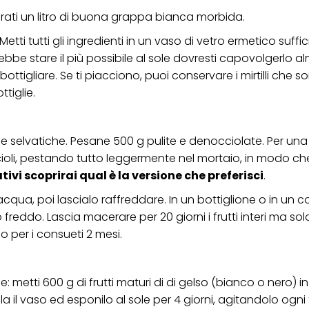
curati un litro di buona grappa bianca morbida.
 Metti tutti gli ingredienti in un vaso di vetro ermetico suf
rebbe stare il più possibile al sole dovresti capovolgerlo 
mbottigliare. Se ti piacciono, puoi conservare i mirtilli che s
ttiglie.
gie selvatiche. Pesane 500 g pulite e denocciolate. Per un
ccioli, pestando tutto leggermente nel mortaio, in modo ch
ivi scoprirai qual è la versione che preferisci
.
qua, poi lascialo raffreddare. In un bottiglione o in un c
o freddo. Lascia macerare per 20 giorni i frutti interi ma sol
uio per i consueti 2 mesi.
e: metti 600 g di frutti maturi di di gelso (bianco o nero) i
lla il vaso ed esponilo al sole per 4 giorni, agitandolo ogni