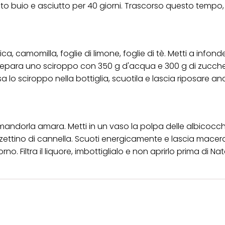
sto buio e asciutto per 40 giorni. Trascorso questo tempo, f
a, camomilla, foglie di limone, foglie di tè. Metti a infond
o, prepara uno sciroppo con 350 g d'acqua e 300 g di zucche
sa lo sciroppo nella bottiglia, scuotila e lascia riposare a
la mandorla amara. Metti in un vaso la polpa delle albicocc
zettino di cannella. Scuoti energicamente e lascia macer
no. Filtra il liquore, imbottiglialo e non aprirlo prima di Nat