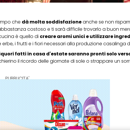
atempo che
dà molta soddisfazione
anche se non risparm
è abbastanza costoso e ti sarà difficile trovarlo a buon mer
cucina è quello di
creare aromi unici e utilizzare ingre
 erbe, i frutti e i fiori necessari alla produzione casalinga d
 liquori fatti in casa d'estate saranno pronti solo vers
ierino il ricordo delle giornate di sole o strappare un sorris
PUBBLICITA'