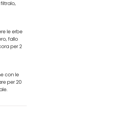
iltralo,
ere le erbe
ro, fallo
ncora per 2
he con le
are per 20
ale.