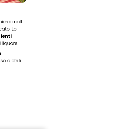
ierai molto
cato. Lo
dienti
i liquore.
o
o a chi li