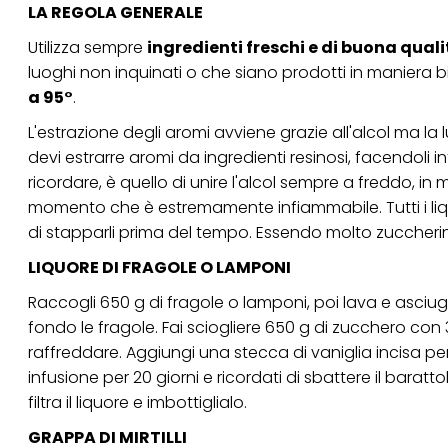
LA REGOLA GENERALE
Se fai clic su "Modif
per uno o più degli 
Utilizza sempre
ingredienti freschi e di buona qual
tuoi dati personali p
luoghi non inquinati o che siano prodotti in maniera bio
necessari per fornirt
a 95°
.
L'estrazione degli aromi avviene grazie all'alcol ma l
devi estrarre aromi da ingredienti resinosi, facendoli 
ricordare, è quello di unire l'alcol sempre a freddo, 
momento che è estremamente infiammabile. Tutti i liquo
di stapparli prima del tempo. Essendo molto zuccherini
LIQUORE DI FRAGOLE O LAMPONI
Raccogli 650 g di fragole o lamponi, poi lava e asciuga b
fondo le fragole. Fai sciogliere 650 g di zucchero con 
raffreddare. Aggiungi una stecca di vaniglia incisa per i
infusione per 20 giorni e ricordati di sbattere il baratt
filtra il liquore e imbottiglialo.
GRAPPA DI MIRTILLI