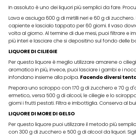
In assoluto è uno dei liquori più semplici da fare. Pro
Lava e asciuga 600 g di mirtilli neri e 60 g di zucchero.
capiente e lascialo tappato per 60 giorni. Il vaso dov
volta al giorno. Al termine di due mesi, puoi filtrare e i
più interi e lasciare che si depositino sul fondo delle bo
LIQUORE DI CILIEGIE
Per questo liquore è meglio utilizzare amarene o cilie
aromatica in più, invece, puoi lasciare i gambi e i no
infondano insieme alla polpa.
Facendo diversi tentat
Prepara uno sciroppo con 170 g di zucchero e 70 g d'ac
ermetico, versa 500 g di alcool, le ciliegie e lo sciropp
giorni i frutti pestati. Filtra e imbottiglia. Conserva al b
LIQUORE DI MORE DI GELSO
Per questo liquore puoi utilizzare il metodo più semplic
con 300 g di zucchero e 500 g di alcool da liquori. Sigi