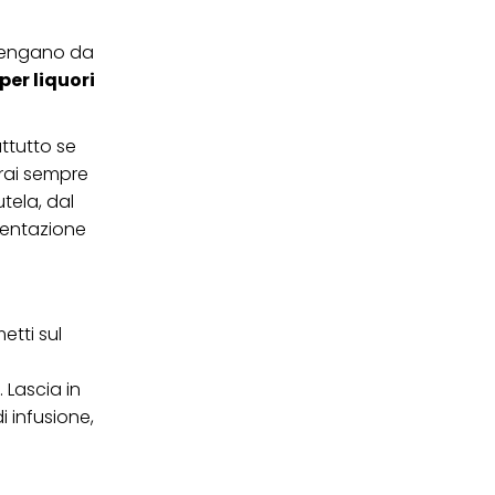
ei cookie e consentirli
kie e al trattamento dei
rovengano da
 i cookie tecnicamente
per liquori
ttutto se
vrai sempre
tela, dal
 tentazione
etti sul
. Lascia in
i infusione,