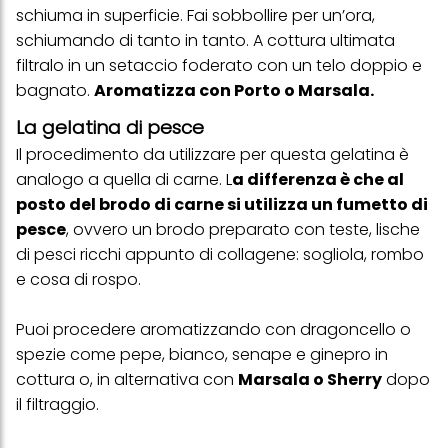
schiuma in superficie. Fai sobbollire per un’ora,
clic su "modifica" di seguito".
schiumando di tanto in tanto. A cottura ultimata
Se fai clic su "Modifica" potrai trovare maggiori informazioni sul
filtralo in un setaccio foderato con un telo doppio e
trattamento dei tuoi dati / sull'uso dei cookie e consentirli per uno o
più degli scopi sopra menzionati. Cliccando su "Accetta tutto",
bagnato.
Aromatizza con Porto o Marsala.
acconsenti all'uso dei cookie e al trattamento dei tuoi dati
personali per tutte le finalità sopra indicate. Se fai clic su "Rifiuta",
La gelatina di pesce
verranno utilizzati solo i cookie tecnicamente necessari per fornirti
Il procedimento da utilizzare per questa gelatina è
questo sito web.
analogo a quella di carne. L
a differenza è che al
posto del brodo di carne si utilizza un fumetto di
pesce
, ovvero un brodo preparato con teste, lische
di pesci ricchi appunto di collagene: sogliola, rombo
e cosa di rospo.
Puoi procedere aromatizzando con dragoncello o
spezie come pepe, bianco, senape e ginepro in
cottura o, in alternativa con
Marsala o Sherry
dopo
il filtraggio.