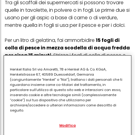
Tra gli scaffali dei supermercati si possono trovare
quelle in tavolette, in polvere o in fogli. Le prime due si
usano per gli aspic a base di carne o di verdure,
mentre quella in fogli si usa per il pesce e per i dolci.
Per un litro di gelatina, fai ammorbidire
15 fogli di
colla di pesce in mezza scodella di acqua fredda
per circa 15 minuti.
Strizza i fogli di colla di pesce e
mettili in una casseruola con un litro di acqua fredda,
4 grani di peep, un pizzico di sale, 1 cucchiaino di
Henkel Italia Srl via Amoretti, 78 e Henkel AG & Co. KGaA,
Henkelstrasse 67, 40589 Duesseldorf, Germania
estratto di carne e sbatti il tutto. Metti la casseruola
(congiuntamente “Henkel” o “Noi”), trattano i dati personali che ti
su un fuoco molto basso e sbattendo porta ad
riguardano insieme come co-titolari del trattamento, in
particolare sull'utilizzo di questo sito web e interazioni con esso,
ebollizione. Copri e lascia sobbollire per cinque minuti
inserendo cookie e altre tecnologie simili (complessivamente
diminuendo al minimo il calore.
“cookie”) sul tuo dispositivo che utilizziamo per
archiviare/accedere a ulteriori informazioni come descritto di
Come procedere
seguito.
Successivamente filtra la gelatina attraverso un
Con il tuo consenso, noi e i nostri partner (inclusi come titolari
Modifica
separati o co-titolari come indicato nella nostra Informativa sulla
setaccio molto fine e quindi lascia intiepidire a
protezione dei dati collegata nel piè di pagina, Sezione "Cookie,
temperatura ambiente. Amalgama due cucchiai di