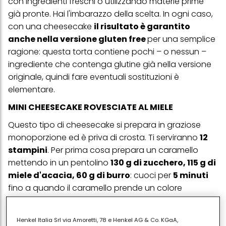
con ingredienti freschi o utilizzando materie prime
già pronte. Hai l'imbarazzo della scelta. In ogni caso,
con una cheesecake
il risultato è garantito
anche nella versione gluten free
per una semplice
ragione: questa torta contiene pochi – o nessun –
ingrediente che contenga glutine già nella versione
originale, quindi fare eventuali sostituzioni è
elementare.
MINI CHEESECAKE ROVESCIATE AL MIELE
Questo tipo di cheesecake si prepara in graziose
monoporzione ed è priva di crosta. Ti serviranno
12
stampini
. Per prima cosa prepara un caramello
mettendo in un pentolino
130 g di zucchero, 115 g di
miele d'acacia, 60 g di burro
: cuoci per
5 minuti
fino a quando il caramello prende un colore
ambrato e- se hai un termometro – arriva a 150°C.
Togli dal fuoco e aggiungi
80 g d'acqua
, mescola e
Henkel Italia Srl via Amoretti, 78 e Henkel AG & Co. KGaA,
rivesti gli stampini, poi mettili in frigorifero. Con le