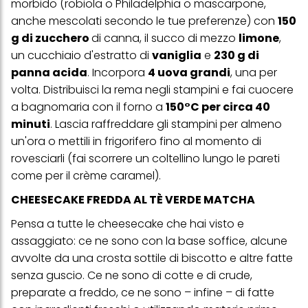
morbido (robiola o Philadelphia o mascarpone,
anche mescolati secondo le tue preferenze) con
150
g di zucchero
di canna, il succo di mezzo
limone
,
un cucchiaio d'estratto di
vaniglia
e
230 g di
panna acida
. Incorpora
4 uova grandi
, una per
volta. Distribuisci la rema negli stampini e fai cuocere
a bagnomaria con il forno a
150°C per circa 40
minuti
. Lascia raffreddare gli stampini per almeno
un'ora o mettili in frigorifero fino al momento di
rovesciarli (fai scorrere un coltellino lungo le pareti
come per il crème caramel).
CHEESECAKE FREDDA AL TÈ VERDE MATCHA
Pensa a tutte le cheesecake che hai visto e
assaggiato: ce ne sono con la base soffice, alcune
avvolte da una crosta sottile di biscotto e altre fatte
senza guscio. Ce ne sono di cotte e di crude,
preparate a freddo, ce ne sono – infine – di fatte