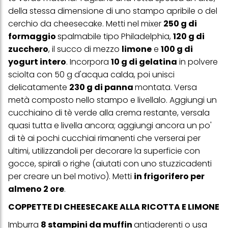
alla tua famiglia, nonché per misurare e ottimizzare il successo
della stessa dimensione di uno stampo apribile o del
delle campagne pubblicitarie.
cerchio da cheesecake. Metti nel mixer
250 g di
Puoi trovare maggiori informazioni sul trattamento dei tuoi dati
formaggio
spalmabile tipo Philadelphia,
120 g di
nella nostra Informativa sulla protezione dei dati collegata nel piè
zucchero
, il succo di mezzo
limone
e
100 g di
di pagina (Sezione "Cookie, Pixel, Impronte digitali e tecnologie
simili"). Puoi revocare il tuo consenso in qualsiasi momento con
yogurt intero
. Incorpora
10 g di gelatina
in polvere
effetto per il futuro disabilitando i cookie sul nostro sito web nella
sciolta con 50 g d'acqua calda, poi unisci
sezione "Impostazioni cookie" collegata nel piè di pagina. Per
delicatamente
230 g di panna
montata. Versa
ulteriori informazioni sui cookie utilizzati su questo sito Web, in
particolare sul loro periodo di conservazione, consultare le
metà composto nello stampo e livellalo. Aggiungi un
informazioni dettagliate su ciascun cookie disponibili facendo
cucchiaino di tè verde alla crema restante, versala
clic su "modifica" di seguito".
quasi tutta e livella ancora; aggiungi ancora un po'
Se fai clic su "Modifica" potrai trovare maggiori informazioni sul
di tè ai pochi cucchiai rimanenti che verserai per
trattamento dei tuoi dati / sull'uso dei cookie e consentirli per uno o
più degli scopi sopra menzionati. Cliccando su "Accetta tutto",
ultimi, utilizzandoli per decorare la superficie con
acconsenti all'uso dei cookie e al trattamento dei tuoi dati
gocce, spirali o righe (aiutati con uno stuzzicadenti
personali per tutte le finalità sopra indicate. Se fai clic su "Rifiuta",
verranno utilizzati solo i cookie tecnicamente necessari per fornirti
per creare un bel motivo). Metti
in frigorifero per
questo sito web.
almeno 2 ore
.
COPPETTE DI CHEESECAKE ALLA RICOTTA E LIMONE
Imburra
8 stampini da muffin
antiaderenti o usa