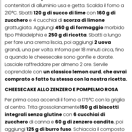
contenitori di alluminio usa e getta. Scalda il forno a
210°C. Sbatti
120 g di succo di lime
con
160 g di
zucchero
e 4 cucchiai di
scorza di limone
grattugiata. Aggiungi
450 g di formaggio
morbido
tipo Philadelphia e
250 g di ricotta
. Sbatti a lungo
per fare una crema liscia, poi aggiungi
2 uova
grandi, una per volta. Inforna per 18 minuti circa, fino
a quando le cheesecake sono gonfie e dorate.
Lasciale raffreddare per almeno 2 ore. Servile
coprendole con
un classico lemon curd
,
che avrai
comprato o fatto tu stessa con la nostra ricetta
.
CHEESECAKE ALLO ZENZERO E POMPELMO ROSA
Per prima cosa accendi il forno a 175°C con la griglia
al centro. Trita grossolanamente
150 g di biscotti
integrali senza glutine
con
6 cucchiai di
zucchero
di canna e
60 g di zenzero candito
, poi
aggiungi
125 g di burro fuso
. Schiaccia il composto