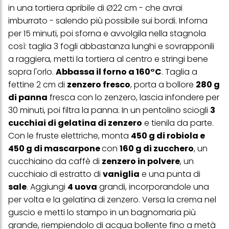
in una tortiera apribile di Ø22 cm - che avrai
imburrato - salendo più possibile sui bordi. Inforna
per 15 minuti, poi sforna e avvolgila nella stagnola
così: taglia 3 fogli abbastanza lunghi e sovrapponili
a raggiera, metti la tortiera al centro e stringi bene
sopra l'orlo.
Abbassa il forno a 160°C
. Taglia a
fettine 2 cm di
zenzero fresco
, porta a bollore
280 g
di panna
fresca con lo zenzero, lascia infondere per
30 minuti, poi filtra la panna. In un pentolino sciogli
3
cucchiai di gelatina di zenzero
e tienila da parte.
Con le fruste elettriche, monta
450 g di robiola e
450 g di mascarpone
con
160 g di zucchero
, un
cucchiaino da caffè di
zenzero in polvere
, un
cucchiaio di estratto di
vaniglia
e una punta di
sale
. Aggiungi
4 uova
grandi, incorporandole una
per volta e la gelatina di zenzero. Versa la crema nel
guscio e metti lo stampo in un bagnomaria più
grande, riempiendolo di acqua bollente fino a metà