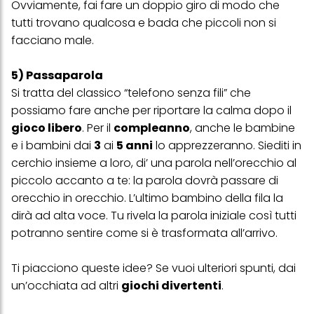
Ovviamente, fai fare un doppio giro di modo che
clic su "modifica" di seguito".
tutti trovano qualcosa e bada che piccoli non si
Se fai clic su "Modifica" potrai trovare maggiori informazioni sul
facciano male.
trattamento dei tuoi dati / sull'uso dei cookie e consentirli per uno o
più degli scopi sopra menzionati. Cliccando su "Accetta tutto",
acconsenti all'uso dei cookie e al trattamento dei tuoi dati
5) Passaparola
personali per tutte le finalità sopra indicate. Se fai clic su "Rifiuta",
Si tratta del classico “telefono senza fili” che
verranno utilizzati solo i cookie tecnicamente necessari per fornirti
questo sito web.
possiamo fare anche per riportare la calma dopo il
gioco libero
. Per il
compleanno
, anche le bambine
e i bambini dai
3
ai
5 anni
lo apprezzeranno. Siediti in
cerchio insieme a loro, di’ una parola nell’orecchio al
piccolo accanto a te: la parola dovrà passare di
orecchio in orecchio. L’ultimo bambino della fila la
dirà ad alta voce. Tu rivela la parola iniziale così tutti
potranno sentire come si è trasformata all’arrivo.
Ti piacciono queste idee? Se vuoi ulteriori spunti, dai
un’occhiata ad altri
giochi divertenti
.