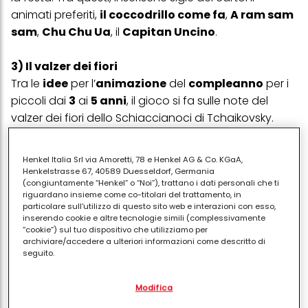
animati preferiti,
il coccodrillo come fa
,
A ram sam
sam
,
Chu Chu Ua
, il
Capitan Uncino
.
3) Il valzer dei fiori
Tra le
idee
per l’
animazione
del
compleanno
per i
piccoli dai
3
ai
5 anni
, il gioco si fa sulle note del
valzer dei fiori dello Schiaccianoci di Tchaikovsky.
Introduci il momento spiegando ai bambini e alle
bambine che diventeranno dei fiori addormentati e
Henkel Italia Srl via Amoretti, 78 e Henkel AG & Co. KGaA,
falli sdraiare in cerchio.
Henkelstrasse 67, 40589 Duesseldorf, Germania
(congiuntamente “Henkel” o “Noi”), trattano i dati personali che ti
PUBBLICITA'
riguardano insieme come co-titolari del trattamento, in
particolare sull'utilizzo di questo sito web e interazioni con esso,
inserendo cookie e altre tecnologie simili (complessivamente
“cookie”) sul tuo dispositivo che utilizziamo per
archiviare/accedere a ulteriori informazioni come descritto di
seguito.
Con il tuo consenso, noi e i nostri partner (inclusi come titolari
Modifica
separati o co-titolari come indicato nella nostra Informativa sulla
protezione dei dati collegata nel piè di pagina, Sezione "Cookie,