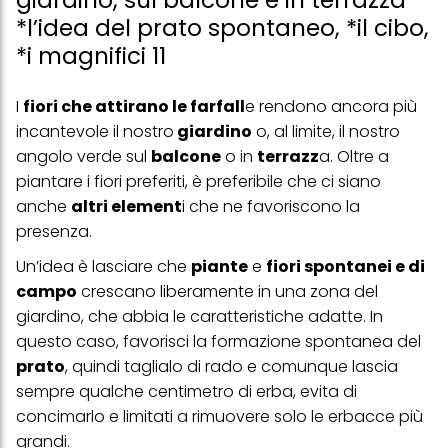
giardino, sul balcone e in terrazza
*l’idea del prato spontaneo, *il cibo,
*i magnifici 11
I
fiori che attirano le farfall
e rendono ancora più
incantevole il nostro
giardino
o, al limite, il nostro
angolo verde sul
balcone
o in
terrazz
a. Oltre a
piantare i fiori preferiti, è preferibile che ci siano
anche
altri element
i che ne favoriscono la
presenza.
Un’idea è lasciare che
piante
e
fiori spontanei e di
campo
crescano liberamente in una zona del
giardino, che abbia le caratteristiche adatte. In
questo caso, favorisci la formazione spontanea del
prato
, quindi taglialo di rado e comunque lascia
sempre qualche centimetro di erba, evita di
concimarlo e limitati a rimuovere solo le erbacce più
grandi.