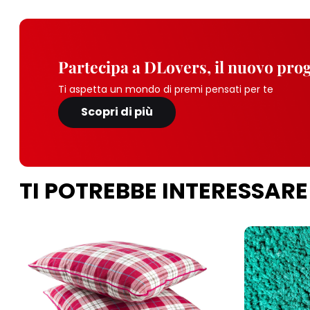
Partecipa a DLovers, il nuovo pr
Ti aspetta un mondo di premi pensati per te
Scopri di più
TI POTREBBE INTERESSARE