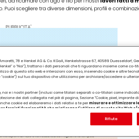
neri, da ricamare con ago e filo per i nostri
lavori fatti a
lto. Puoi scegliere tra diverse dimensioni, profili e combinazi
PUBBLICITA'
ia Amoretti, 78 e Henkel AG & Co. KGaA, Henkelstrasse 67, 40589 Duesseldorf, G
kel” o “Noi”), trattano i dati personali che ti riguardano insieme come co-tito
utilizzo di questo sito web e interazioni con esso, inserendo cookie e altre tecnol
cookie”) sul tuo dispositivo che utilizziamo per archiviare/accedere a ulterio
 noi e i nostri partner (inclusi come titolari separati o co-titolari come indicat
otezione dei dati collegata nel piè di pagina, Sezione "Cookie, pixel, impronte di
 anche cookie ed elaboreremo i dati relativi a te per
misurare e ottimizzare le
er fornirti funzionalità che migliorano l'utilizzo di questo sito Web e
Analizzeremo il tuo utilizzo di questo sito Web e le tue interazioni commerciali c
'azienda per cui lavori) per) e su tale base tracciare i tuoi acquisti dei nostri 
Rifiuta
 nostre informazioni sulle entità commerciali e creare profili individuali su di 
ttenuti da terze parti e altri siti Web. Utilizziamo questi profili per scopi di mark
alizzare annunci pubblicitari che potrebbero interessarti (basati, ad esempio, s