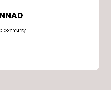
DONNAD
alla community.