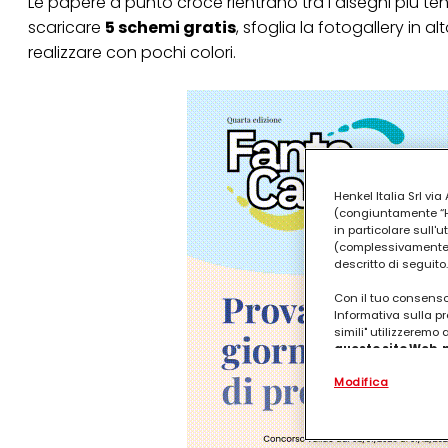
Le papere a
punto croce
rientrano tra i disegni più te
scaricare
5 schemi gratis
, sfoglia la fotogallery in a
realizzare con pochi colori.
Henkel Italia Srl v
(congiuntamente “Hen
in particolare sull'
(complessivamente “
descritto di seguito.
Con il tuo consenso,
Informativa sulla pr
simili" utilizzeremo
questo sito Web, p
personalizzato
. 
Modifica
(rispettivamente dell
terzi, conservare le
arricchiti con dati o
particolare per visu