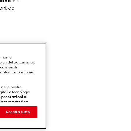
 mano
. Per
oni, da
ermania
lari del trattamento,
ogie simili
ri informazioni come
o nella nostra
gitali e tecnologie
 prestazioni di
/o per marketing
on noi
prodotti su siti Web di
Accetta tutto
te che potrebbero essere
eting personalizzato, in
ui tuoi interessi