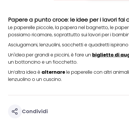
identificati) su ques
misurare e ottimizz
Puoi trovare maggior
Papere a punto croce: le idee per i lavori fai 
collegata nel piè di 
qualsiasi momento co
Le paperelle piccole, la papera nel bagnetto, le papere
collegata nel piè di 
possiamo ricamare, soprattutto sui lavori per i bambin
periodo di conserva
"modifica" di seguito
Asciugamani, lenzuolini, sacchetti e quadretti ispiran
Se fai clic su "Modif
Un'idea per grandi e piccini, è fare un
biglietto di au
per uno o più degli 
tuoi dati personali p
un bottoncino e un fiocchetto.
necessari per fornirt
Un’altra idea è
alternare
le paperelle con altri anima
lenzuolino o un cuscino.
Condividi