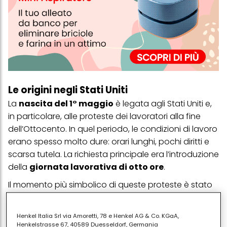
Le origini negli Stati Uniti
La
nascita del 1° maggio
è legata agli Stati Uniti e,
in particolare, alle proteste dei lavoratori alla fine
dell’Ottocento. In quel periodo, le condizioni di lavoro
erano spesso molto dure: orari lunghi, pochi diritti e
scarsa tutela. La richiesta principale era l’introduzione
della
giornata lavorativa di otto ore
.
Il momento più simbolico di queste proteste è stato
l’
Haymarket Affair,
avvenuto a Chicago nel 1886.
Durante una manifestazione ci furono scontri che
Henkel Italia Srl via Amoretti, 78 e Henkel AG & Co. KGaA,
segnarono il movimento operaio. Questo evento è
Henkelstrasse 67, 40589 Duesseldorf, Germania