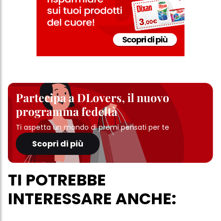
Partecipa a DLovers, il nuovo
programma fedeltà
Ti aspetta un mondo di premi pensati per te
Scopri di più
TI POTREBBE
INTERESSARE ANCHE: