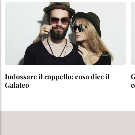
Indossare il cappello: cosa dice il
G
Galateo
c