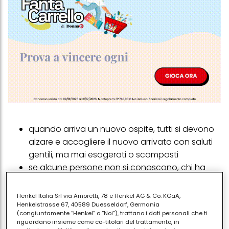
quando arriva un nuovo ospite, tutti si devono
alzare e accogliere il nuovo arrivato con saluti
gentili, ma mai esagerati o scomposti
se alcune persone non si conoscono, chi ha
organizzato il ricevimento deve occuparsi delle
presentazioni
Henkel Italia Srl via Amoretti, 78 e Henkel AG & Co. KGaA,
per presentarsi, basta una stretta di mano e un
Henkelstrasse 67, 40589 Duesseldorf, Germania
(congiuntamente “Henkel” o “Noi”), trattano i dati personali che ti
inizio di conversazione con i classici
riguardano insieme come co-titolari del trattamento, in