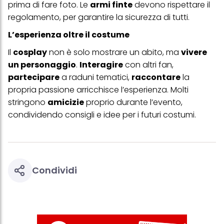
prima di fare foto. Le
armi finte
devono rispettare il
trattamento dei tuoi dati / sull'uso dei cookie e consentirli per uno o
più degli scopi sopra menzionati. Cliccando su "Accetta tutto",
regolamento, per garantire la sicurezza di tutti.
acconsenti all'uso dei cookie e al trattamento dei tuoi dati
personali per tutte le finalità sopra indicate. Se fai clic su "Rifiuta",
L’esperienza oltre il costume
verranno utilizzati solo i cookie tecnicamente necessari per fornirti
questo sito web.
Il
cosplay
non è solo mostrare un abito, ma
vivere
un personaggio
.
Interagire
con altri fan,
partecipare
a raduni tematici,
raccontare
la
propria passione arricchisce l’esperienza. Molti
stringono
amicizie
proprio durante l’evento,
condividendo consigli e idee per i futuri costumi.
Condividi