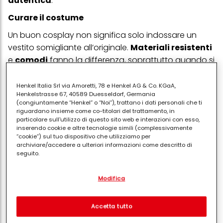
autentica
.
Curare il costume
Un buon cosplay non significa solo indossare un
vestito somigliante all’originale.
Materiali
resistenti
e
comodi
fanno la differenza, soprattutto quando si
trascorrono molte ore a camminare e posare per
foto. Anche gli
accessori
hanno un ruolo
Henkel Italia Srl via Amoretti, 78 e Henkel AG & Co. KGaA,
Henkelstrasse 67, 40589 Duesseldorf, Germania
importante:
spade
,
bacchette
,
cappelli
o
(congiuntamente “Henkel” o “Noi”), trattano i dati personali che ti
maschere
possono esaltare l’effetto finale. Meglio
riguardano insieme come co-titolari del trattamento, in
particolare sull'utilizzo di questo sito web e interazioni con esso,
però evitare oggetti troppo ingombranti, che
inserendo cookie e altre tecnologie simili (complessivamente
rendono difficile spostarsi tra i padiglioni affollati.
“cookie”) sul tuo dispositivo che utilizziamo per
archiviare/accedere a ulteriori informazioni come descritto di
Make-up e parrucche
seguito.
Trucco
e
acconciatura
completano il lavoro. Una
Con il tuo consenso, noi e i nostri partner (inclusi come titolari
Modifica
separati o co-titolari come indicato nella nostra Informativa sulla
parrucca
ben sistemata o un
trucco
studiato
con
protezione dei dati collegata nel piè di pagina, Sezione "Cookie,
attenzione possono rendere riconoscibile un
pixel, impronte digitali e tecnologie simili" utilizzeremo anche
cookie ed elaboreremo i dati relativi a te per
misurare e
personaggio più di un accessorio costoso. Non
Accetta tutto
ottimizzare le prestazioni di questo sito Web, per fornirti
occorrono grandi spese,
tutorial online
e
kit
funzionalità che migliorano l'utilizzo di questo sito Web