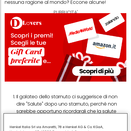
nessuna ragione al mondo? Eccone alcune!
PUBBLICITA'
Il
galateo dello starnuto
ci suggerisce di non
dire "Salute" dopo uno starnuto, perché non
sarebbe opportuno ricordargli che la salute
non è al massimo, visto che ha appena
starnutito. Inoltre, potremmo mettere l'altro in
Henkel Italia Srl via Amoretti, 78 e Henkel AG & Co. KGaA,