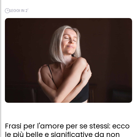
LEGGI IN 2'
Frasi per l'amore per se stessi: ecco
le più belle e significative da non