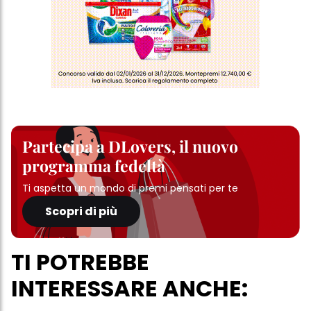
Partecipa a DLovers, il nuovo
programma fedeltà
Ti aspetta un mondo di premi pensati per te
Scopri di più
TI POTREBBE
INTERESSARE ANCHE: