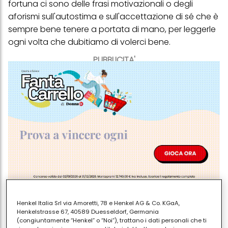
fortuna ci sono delle frasi motivazionali o degli
aforismi sull'autostima e sull'accettazione di sé che è
sempre bene tenere a portata di mano, per leggerle
ogni volta che dubitiamo di volerci bene.
PUBBLICITA'
Henkel Italia Srl via Amoretti, 78 e Henkel AG & Co. KGaA,
Amare se stessi è l’inizio di una storia d’amore
Henkelstrasse 67, 40589 Duesseldorf, Germania
lunga tutta una vita. (Oscar Wilde)
(congiuntamente “Henkel” o “Noi”), trattano i dati personali che ti