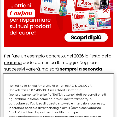
Per fare un esempio concreto, nel 2026 la
Festa della
mamma
cade domenica 10 maggio. Negli anni
successivi varierà, ma sarà
sempre la seconda
domenica del mese
. Questa scelta non è casuale.
In passato, anche in Italia la ricorrenza aveva una
Henkel Italia Srl via Amoretti, 78 e Henkel AG & Co. KGaA,
data fissa, ma dagli anni Duemila è stata allineata
Henkelstrasse 67, 40589 Duesseldorf, Germania
alla tradizione di molti altri Paesi, come gli Stati Uniti.
(congiuntamente “Henkel” o “Noi”), trattano i dati personali che ti
riguardano insieme come co-titolari del trattamento, in
La Festa della mamma ha un significato molto
particolare sull'utilizzo di questo sito web e interazioni con esso,
inserendo cookie e altre tecnologie simili (complessivamente
semplice ma importante: è un’occasione per
“cookie”) sul tuo dispositivo che utilizziamo per
archiviare/accedere a ulteriori informazioni come descritto di