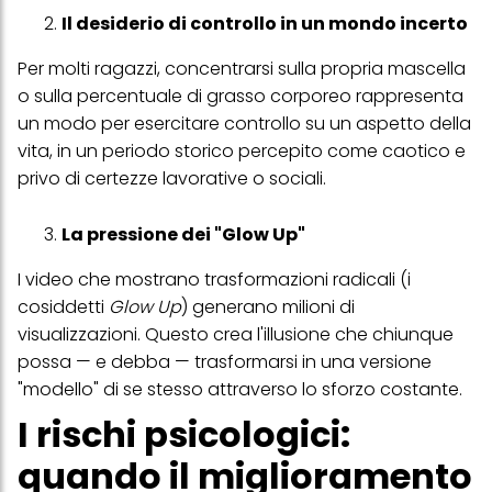
alla tua famiglia, nonché per misurare e ottimizzare il successo
Il desiderio di controllo in un mondo incerto
delle campagne pubblicitarie.
Puoi trovare maggiori informazioni sul trattamento dei tuoi dati
Per molti ragazzi, concentrarsi sulla propria mascella
nella nostra Informativa sulla protezione dei dati collegata nel piè
o sulla percentuale di grasso corporeo rappresenta
di pagina (Sezione "Cookie, Pixel, Impronte digitali e tecnologie
simili"). Puoi revocare il tuo consenso in qualsiasi momento con
un modo per esercitare controllo su un aspetto della
effetto per il futuro disabilitando i cookie sul nostro sito web nella
vita, in un periodo storico percepito come caotico e
sezione "Impostazioni cookie" collegata nel piè di pagina. Per
ulteriori informazioni sui cookie utilizzati su questo sito Web, in
privo di certezze lavorative o sociali.
particolare sul loro periodo di conservazione, consultare le
informazioni dettagliate su ciascun cookie disponibili facendo
clic su "modifica" di seguito".
La pressione dei "Glow Up"
Se fai clic su "Modifica" potrai trovare maggiori informazioni sul
I video che mostrano trasformazioni radicali (i
trattamento dei tuoi dati / sull'uso dei cookie e consentirli per uno o
più degli scopi sopra menzionati. Cliccando su "Accetta tutto",
cosiddetti
Glow Up
) generano milioni di
acconsenti all'uso dei cookie e al trattamento dei tuoi dati
visualizzazioni. Questo crea l'illusione che chiunque
personali per tutte le finalità sopra indicate. Se fai clic su "Rifiuta",
verranno utilizzati solo i cookie tecnicamente necessari per fornirti
possa — e debba — trasformarsi in una versione
questo sito web.
"modello" di se stesso attraverso lo sforzo costante.
I rischi psicologici:
quando il miglioramento