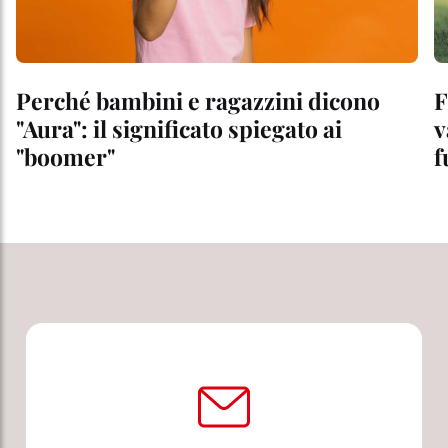
Perché bambini e ragazzini dicono
F
"Aura": il significato spiegato ai
v
"boomer"
f