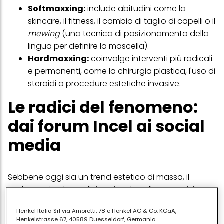
Softmaxxing:
include abitudini come la
skincare, il fitness, il cambio di taglio di capelli o il
mewing
(una tecnica di posizionamento della
lingua per definire la mascella).
Hardmaxxing:
coinvolge interventi più radicali
e permanenti, come la chirurgia plastica, l'uso di
steroidi o procedure estetiche invasive.
Le radici del fenomeno:
dai forum Incel ai social
media
Sebbene oggi sia un trend estetico di massa, il
Looksmaxxing ha radici profonde nelle comunità
"Incel" (celibi involontari), dove l'aspetto fisico è
Henkel Italia Srl via Amoretti, 78 e Henkel AG & Co. KGaA,
considerato l'unico parametro per determinare il
Henkelstrasse 67, 40589 Duesseldorf, Germania