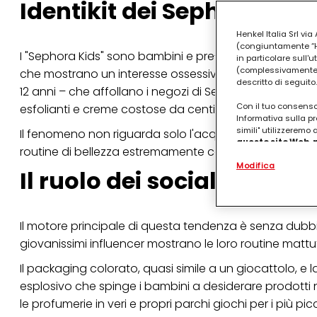
Identikit dei Sephora Kids
Henkel Italia Srl v
(congiuntamente “Hen
I "Sephora Kids" sono bambini e pre-adolescenti (pri
in particolare sull'
(complessivamente “
che mostrano un interesse ossessivo per i prodotti di b
descritto di seguito.
12 anni – che affollano i negozi di Sephora non per c
Con il tuo consenso,
esfolianti e creme costose da centinaia di euro.
Informativa sulla pr
simili" utilizzeremo
Il fenomeno non riguarda solo l'acquisto, ma anche il 
questo sito Web, p
routine di bellezza estremamente complesse che imitan
personalizzato
. 
Modifica
(rispettivamente dell
Il ruolo dei social media e
terzi, conservare le
arricchiti con dati o
particolare per visu
identificati) su ques
Il motore principale di questa tendenza è senza dub
misurare e ottimizz
giovanissimi influencer mostrano le loro routine mattut
Puoi trovare maggior
collegata nel piè di 
Il packaging colorato, quasi simile a un giocattolo, e
qualsiasi momento co
esplosivo che spinge i bambini a desiderare prodotti na
collegata nel piè di 
periodo di conserva
le profumerie in veri e propri parchi giochi per i più picc
"modifica" di seguito