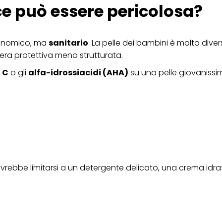
ce può essere pericolosa?
ica" potrai trovare maggiori informazioni sul trattamento dei tuoi dati / sull'uso d
scopi sopra menzionati. Cliccando su "Accetta tutto", acconsenti all'uso dei coo
er tutte le finalità sopra indicate. Se fai clic su "Rifiuta", verranno utilizzati solo
i questo sito web.
economico, ma
sanitario
. La pelle dei bambini è molto dive
riera protettiva meno strutturata.
 C
o gli
alfa-idrossiacidi (AHA)
su una pelle giovaniss
ovrebbe limitarsi a un detergente delicato, una crema idr