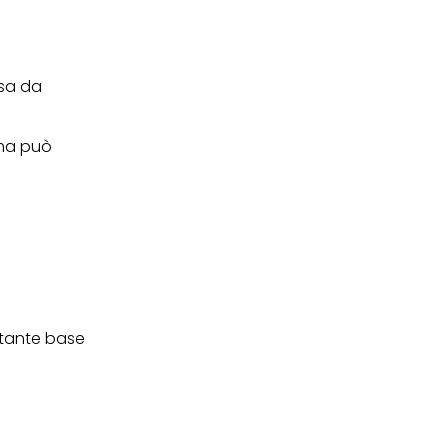
ei cookie e consentirli
kie e al trattamento dei
 i cookie tecnicamente
rsa da
ima può
atante base