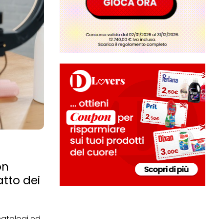
on
atto dei
matologi ed