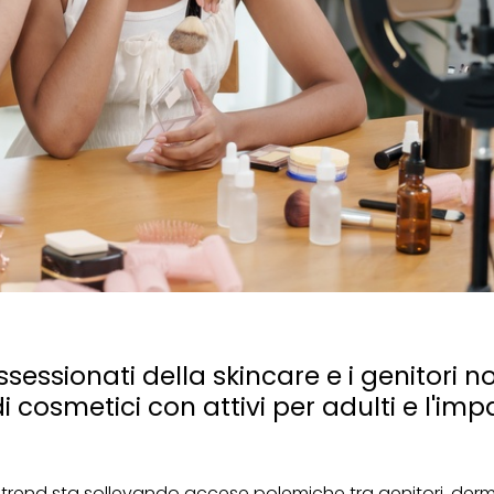
ssionati della skincare e i genitori n
 cosmetici con attivi per adulti e l'imp
 trend sta sollevando accese polemiche tra genitori, der