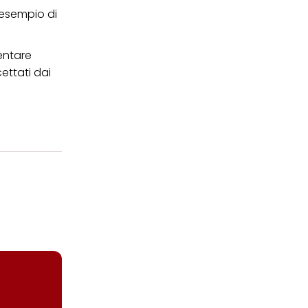
 esempio di
entare
ettati dai