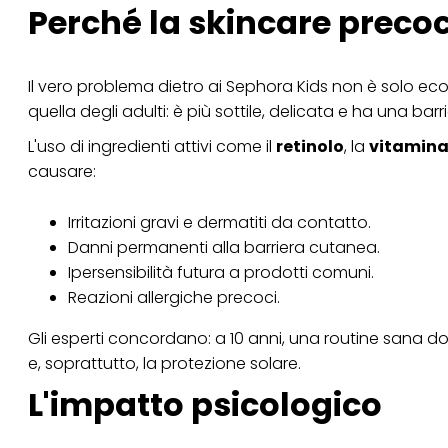
Perché la skincare preco
Se fai clic su "Modif
per uno o più degli 
tuoi dati personali p
necessari per fornirt
Il vero problema dietro ai Sephora Kids non è solo 
quella degli adulti: è più sottile, delicata e ha una bar
L'uso di ingredienti attivi come il
retinolo
, la
vitamina
causare:
Irritazioni gravi e dermatiti da contatto.
Danni permanenti alla barriera cutanea.
Ipersensibilità futura a prodotti comuni.
Reazioni allergiche precoci.
Gli esperti concordano: a 10 anni, una routine sana d
e, soprattutto, la protezione solare.
L'impatto psicologico