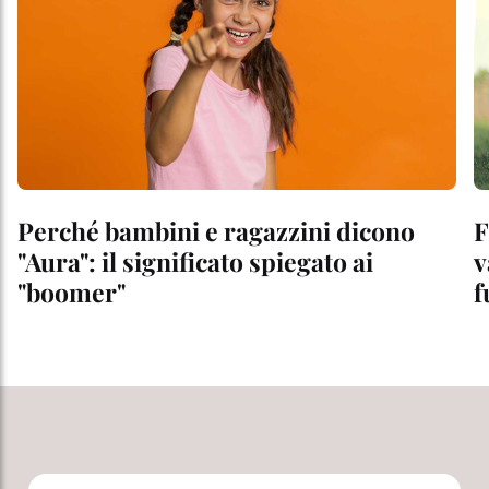
Perché bambini e ragazzini dicono
F
"Aura": il significato spiegato ai
v
"boomer"
f