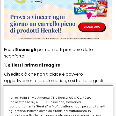
Ecco
5 consigli
per non farti prendere dallo
sconforto.
1. Rifletti
prima di reagire
Chiediti: ciò che non ti piace è davvero
oggettivamente problematico, o si tratta di gusti
diversi, pregiudizi, o semplici antipatie? A volte la non
accettazione nasce da motivi superficiali o culturali.
Henkel Italia Srl via Amoretti, 78 e Henkel AG & Co. KGaA,
2. Ascolta senza giudicare
Henkelstrasse 67, 40589 Duesseldorf, Germania
(congiuntamente “Henkel” o “Noi”), trattano i dati personali che ti
Crea un clima in cui tuo figlio o tua figlia si senta
riguardano insieme come co-titolari del trattamento, in
particolare sull'utilizzo di questo sito web e interazioni con esso,