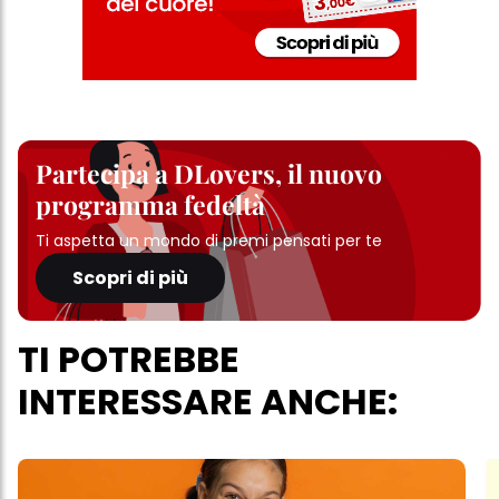
Partecipa a DLovers, il nuovo
programma fedeltà
Ti aspetta un mondo di premi pensati per te
Scopri di più
TI POTREBBE
INTERESSARE ANCHE: