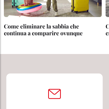
Come eliminare la sabbia che
C
continua a comparire ovunque
c