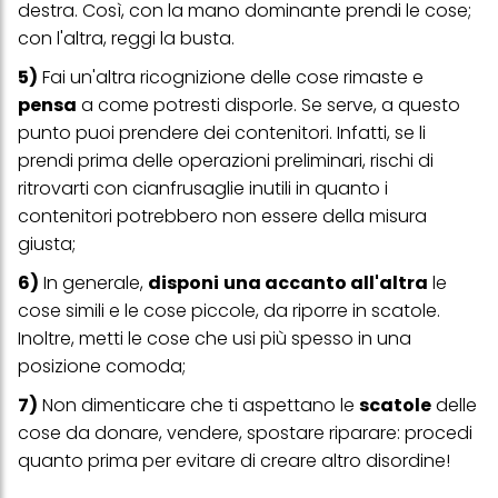
destra. Così, con la mano dominante prendi le cose;
profili per scopi di marketing personalizzato, in particolare per
con l'altra, reggi la busta.
visualizzare annunci pubblicitari che potrebbero interessarti
(basati, ad esempio, sui tuoi interessi identificati) su questo sito
5)
Fai un'altra ricognizione delle cose rimaste e
web e altri media (di terzi) tramite i dispositivi assegnati a te o
alla tua famiglia, nonché per misurare e ottimizzare il successo
pensa
a come potresti disporle. Se serve, a questo
delle campagne pubblicitarie.
punto puoi prendere dei contenitori. Infatti, se li
Puoi trovare maggiori informazioni sul trattamento dei tuoi dati
prendi prima delle operazioni preliminari, rischi di
nella nostra Informativa sulla protezione dei dati collegata nel piè
ritrovarti con cianfrusaglie inutili in quanto i
di pagina (Sezione "Cookie, Pixel, Impronte digitali e tecnologie
simili"). Puoi revocare il tuo consenso in qualsiasi momento con
contenitori potrebbero non essere della misura
effetto per il futuro disabilitando i cookie sul nostro sito web nella
giusta;
sezione "Impostazioni cookie" collegata nel piè di pagina. Per
ulteriori informazioni sui cookie utilizzati su questo sito Web, in
6)
In generale,
disponi
una accanto all'altra
le
particolare sul loro periodo di conservazione, consultare le
informazioni dettagliate su ciascun cookie disponibili facendo
cose simili e le cose piccole, da riporre in scatole.
clic su "modifica" di seguito".
Inoltre, metti le cose che usi più spesso in una
Se fai clic su "Modifica" potrai trovare maggiori informazioni sul
posizione comoda;
trattamento dei tuoi dati / sull'uso dei cookie e consentirli per uno o
più degli scopi sopra menzionati. Cliccando su "Accetta tutto",
7)
Non dimenticare che ti aspettano le
scatole
delle
acconsenti all'uso dei cookie e al trattamento dei tuoi dati
cose da donare, vendere, spostare riparare: procedi
personali per tutte le finalità sopra indicate. Se fai clic su "Rifiuta",
verranno utilizzati solo i cookie tecnicamente necessari per fornirti
quanto prima per evitare di creare altro disordine!
questo sito web.