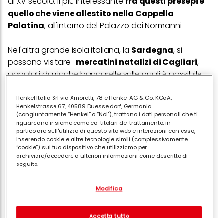
al XV secolo. Il più interessante
fra questi presepi è
quello che viene allestito nella Cappella
Palatina
, all'interno del Palazzo dei Normanni.
Nell'altra grande isola italiana, la
Sardegna
, si
possono visitare i
mercatini natalizi di Cagliari
,
popolati da ricche bancarelle sulle quali è possibile
ammirare e acquistare monili artigianali,
insieme a tessuti, ceramiche
e saporiti prodotti
Henkel Italia Srl via Amoretti, 78 e Henkel AG & Co. KGaA,
Henkelstrasse 67, 40589 Duesseldorf, Germania
alimentari locali. Spostandosi in
Puglia
, e
(congiuntamente “Henkel” o “Noi”), trattano i dati personali che ti
precisamente a
Bari
, il luogo di ritrovo dei
Mercatini
riguardano insieme come co-titolari del trattamento, in
particolare sull'utilizzo di questo sito web e interazioni con esso,
è piazza Mercantile
. Nel capoluogo pugliese puoi
inserendo cookie e altre tecnologie simili (complessivamente
anche visitare il
Villaggio di Babbo Natale
-
“cookie”) sul tuo dispositivo che utilizziamo per
archiviare/accedere a ulteriori informazioni come descritto di
allestito in piazza dell'Economia -
con bancarelle in
seguito.
legno
, in cui trovano posto le
creazioni degli
Con il tuo consenso, noi e i nostri partner (inclusi come titolari
artigiani del luogo
.
Modifica
separati o co-titolari come indicato nella nostra Informativa sulla
protezione dei dati collegata nel piè di pagina, Sezione "Cookie,
pixel, impronte digitali e tecnologie simili" utilizzeremo anche
Non sono da meno, sempre in Puglia, i
mercatini di
cookie ed elaboreremo i dati relativi a te per
misurare e
Accetta tutto