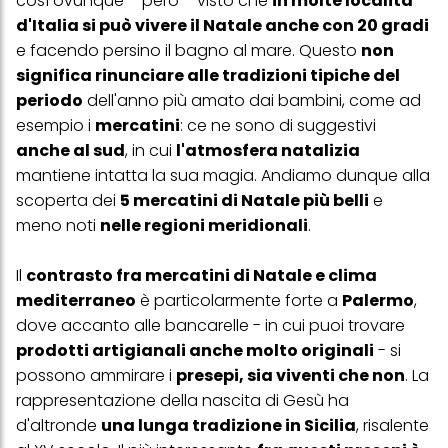
così ovunque – però – visto che
in molte località
d'Italia si può vivere il Natale anche con 20 gradi
e facendo persino il bagno al mare. Questo
non
significa rinunciare alle tradizioni tipiche del
periodo
dell'anno più amato dai bambini, come ad
esempio i
mercatini
: ce ne sono di suggestivi
anche al sud
, in cui
l'atmosfera natalizia
mantiene intatta la sua magia. Andiamo dunque alla
scoperta dei
5 mercatini di Natale più belli
e
meno noti
nelle regioni meridionali
.
Il
contrasto fra mercatini di Natale e clima
mediterraneo
è particolarmente forte a
Palermo
,
dove accanto alle bancarelle - in cui puoi trovare
prodotti artigianali anche molto originali
- si
possono ammirare i
presepi, sia viventi che non
. La
rappresentazione della nascita di Gesù ha
d'altronde
una lunga tradizione in Sicilia
, risalente