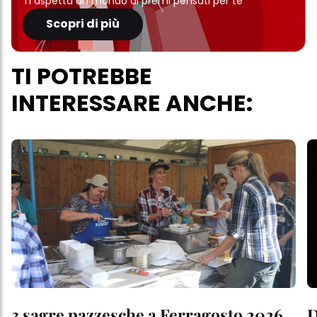
Ti aspetta un mondo di premi pensati per te
Scopri di più
TI POTREBBE
INTERESSARE ANCHE:
3 sagre pazzesche a Ferragosto 2026
D