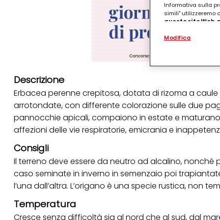
Informativa sulla pr
simili" utilizzeremo
questo sito Web, p
personalizzato
. 
Modifica
(rispettivamente dell
terzi, conservare le
arricchiti con dati o
particolare per visu
identificati) su ques
Descrizione
misurare e ottimizz
Erbacea perenne crepitosa, dotata di rizoma a caule l
Puoi trovare maggior
arrotondate, con differente colorazione sulle due pagine
collegata nel piè di 
qualsiasi momento co
pannocchie apicali, compaiono in estate e maturano in
collegata nel piè di 
affezioni delle vie respiratorie, emicrania e inappetenz
periodo di conserva
"modifica" di seguito
Consigli
Se fai clic su "Modif
Il terreno deve essere da neutro ad alcalino, nonché po
per uno o più degli 
caso seminate in inverno in semenzaio poi trapiantate
tuoi dati personali p
necessari per fornirt
l’una dall’altra. L’origano è una specie rustica, non tem
Temperatura
Cresce senza difficoltà sia al nord che al sud, dal ma