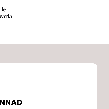
 le
varla
DONNAD