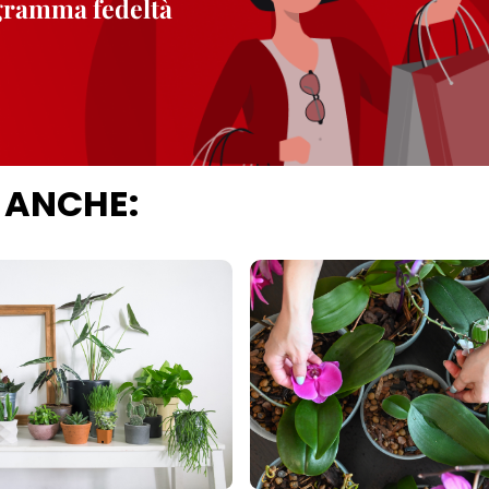
ogramma fedeltà
 ANCHE: