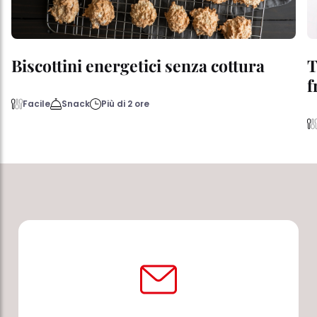
Biscottini energetici senza cottura
T
f
Facile
Snack
Più di 2 ore