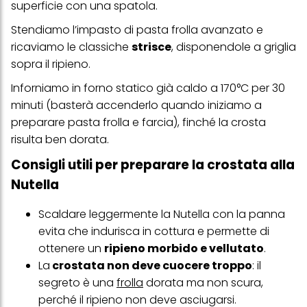
con dati ottenuti da terze parti e altri siti Web. Utilizziamo questi
superficie con una spatola.
profili per scopi di marketing personalizzato, in particolare per
visualizzare annunci pubblicitari che potrebbero interessarti
Stendiamo l’impasto di pasta frolla avanzato e
(basati, ad esempio, sui tuoi interessi identificati) su questo sito
ricaviamo le classiche
strisce
, disponendole a griglia
web e altri media (di terzi) tramite i dispositivi assegnati a te o
alla tua famiglia, nonché per misurare e ottimizzare il successo
sopra il ripieno.
delle campagne pubblicitarie.
Inforniamo in forno statico già caldo a 170°C per 30
Puoi trovare maggiori informazioni sul trattamento dei tuoi dati
minuti (basterà accenderlo quando iniziamo a
nella nostra Informativa sulla protezione dei dati collegata nel piè
di pagina (Sezione "Cookie, Pixel, Impronte digitali e tecnologie
preparare pasta frolla e farcia), finché la crosta
simili"). Puoi revocare il tuo consenso in qualsiasi momento con
risulta ben dorata.
effetto per il futuro disabilitando i cookie sul nostro sito web nella
sezione "Impostazioni cookie" collegata nel piè di pagina. Per
Consigli utili per preparare la crostata alla
ulteriori informazioni sui cookie utilizzati su questo sito Web, in
particolare sul loro periodo di conservazione, consultare le
Nutella
informazioni dettagliate su ciascun cookie disponibili facendo
clic su "modifica" di seguito".
Scaldare leggermente la Nutella con la panna
Se fai clic su "Modifica" potrai trovare maggiori informazioni sul
evita che indurisca in cottura e permette di
trattamento dei tuoi dati / sull'uso dei cookie e consentirli per uno o
più degli scopi sopra menzionati. Cliccando su "Accetta tutto",
ottenere un
ripieno morbido e vellutato
.
acconsenti all'uso dei cookie e al trattamento dei tuoi dati
La
crostata non deve cuocere troppo
: il
personali per tutte le finalità sopra indicate. Se fai clic su "Rifiuta",
segreto è una
frolla
dorata ma non scura,
verranno utilizzati solo i cookie tecnicamente necessari per fornirti
questo sito web.
perché il ripieno non deve asciugarsi.