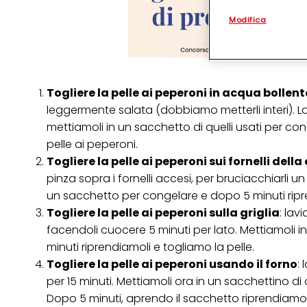
personalizzato
. 
Modifica
(rispettivamente dell
terzi, conservare le
arricchiti con dati o
particolare per visu
identificati) su ques
misurare e ottimizz
Togliere la pelle ai peperoni in acqua bollent
Puoi trovare maggior
leggermente salata (dobbiamo metterli interi). L
collegata nel piè di 
mettiamoli in un sacchetto di quelli usati per co
qualsiasi momento co
collegata nel piè di 
pelle ai peperoni.
periodo di conserva
Togliere la pelle ai peperoni sui fornelli della
"modifica" di seguito
pinza sopra i fornelli accesi, per bruciacchiarli 
Se fai clic su "Modif
un sacchetto per congelare e dopo 5 minuti ripre
per uno o più degli 
tuoi dati personali p
Togliere la pelle ai peperoni sulla griglia
: lav
necessari per fornirt
facendoli cuocere 5 minuti per lato. Mettiamoli 
minuti riprendiamoli e togliamo la pelle.
Togliere la pelle ai peperoni usando il forno
:
per 15 minuti. Mettiamoli ora in un sacchettino di
Dopo 5 minuti, aprendo il sacchetto riprendiamo