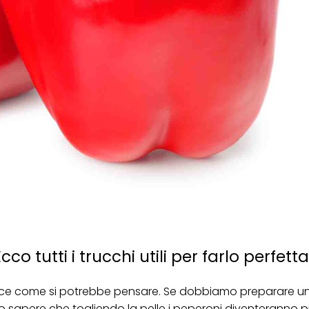
co tutti i trucchi utili per farlo perfet
ce come si potrebbe pensare. Se dobbiamo preparare un
 sapere che togliendo la pelle i peperoni diventeranno pi