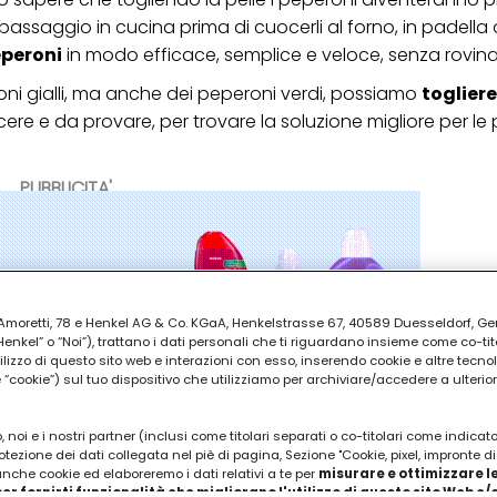
assaggio in cucina prima di cuocerli al forno, in padella o 
eperoni
in modo efficace, semplice e veloce, senza rovinar
oni gialli, ma anche dei peperoni verdi, possiamo
togliere
re e da provare, per trovare la soluzione migliore per le 
PUBBLICITA'
ia Amoretti, 78 e Henkel AG & Co. KGaA, Henkelstrasse 67, 40589 Duesseldorf, G
kel” o “Noi”), trattano i dati personali che ti riguardano insieme come co-tito
utilizzo di questo sito web e interazioni con esso, inserendo cookie e altre tecnol
cookie”) sul tuo dispositivo che utilizziamo per archiviare/accedere a ulterio
 noi e i nostri partner (inclusi come titolari separati o co-titolari come indicat
otezione dei dati collegata nel piè di pagina, Sezione "Cookie, pixel, impronte di
 anche cookie ed elaboreremo i dati relativi a te per
misurare e ottimizzare le
er fornirti funzionalità che migliorano l'utilizzo di questo sito Web e