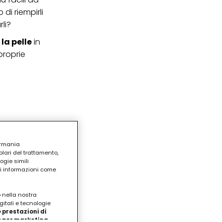
di riempirli
li?
 la pelle
in
proprie
ermania
lari del trattamento,
ogie simili
ri informazioni come
o nella nostra
gitali e tecnologie
 prestazioni di
/o per marketing