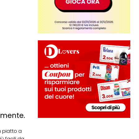
tamente.
 piatto a
ù facili da