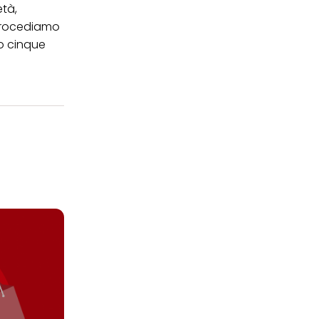
età,
 Procediamo
po cinque