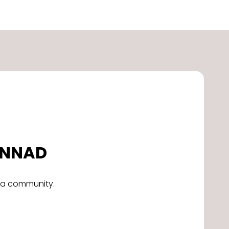
DONNAD
alla community.