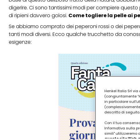
digerire. Ci sono tantissimi modi per compiere questo p
di ripieni davvero golosi.
Come togliere la pelle ai p
Se abbiamo comprato dei
peperoni
rossi o dei peper
tanti modi diversi. Ecco qualche trucchetto da conosce
esigenze:
Henkel Italia Srl v
(congiuntamente “Hen
in particolare sull'
(complessivamente “
descritto di seguito.
Con il tuo consenso,
Informativa sulla pr
simili" utilizzeremo
questo sito Web, p