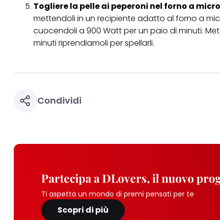
Togliere la pelle ai peperoni nel forno a mic
mettendoli in un recipiente adatto al
forno a mi
cuocendoli a 900 Watt per un paio di minuti. Met
minuti riprendiamoli per spellarli.
Condividi
Partecipa a DLovers, il nuovo pr
Ti aspetta un mondo di premi pensati per te
Scopri di più