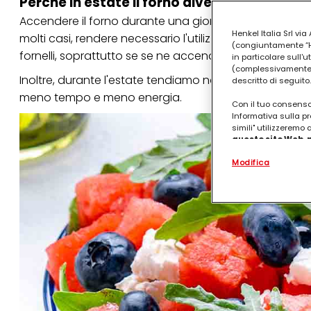
Perché in estate il forno diventa il nemico
Accendere il forno durante una giornata particolarme
Henkel Italia Srl v
molti casi, rendere necessario l'utilizzo di
ventilatori o
(congiuntamente “Hen
fornelli, soprattutto se se ne accendono diversi in c
in particolare sull'
(complessivamente “
Inoltre, durante l'estate tendiamo naturalmente a pref
descritto di seguito.
meno tempo e meno energia.
Con il tuo consenso,
Informativa sulla pr
simili" utilizzeremo
questo sito Web, p
personalizzato
. 
Modifica
(rispettivamente dell
terzi, conservare le
arricchiti con dati o
particolare per visu
identificati) su ques
misurare e ottimizz
Puoi trovare maggior
collegata nel piè di 
qualsiasi momento co
collegata nel piè di 
periodo di conserva
"modifica" di seguito