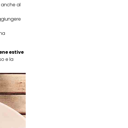
o anche al
aggiungere
una
cene estive
so e la