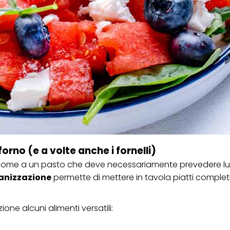
ica" potrai trovare maggiori informazioni sul trattamento dei tuoi dati / sull'uso d
scopi sopra menzionati. Cliccando su "Accetta tutto", acconsenti all'uso dei coo
er tutte le finalità sopra indicate. Se fai clic su "Rifiuta", verranno utilizzati solo
i questo sito web.
rno (e a volte anche i fornelli)
come a un pasto che deve necessariamente prevedere l
anizzazione
permette di mettere in tavola piatti completi
ne alcuni alimenti versatili: