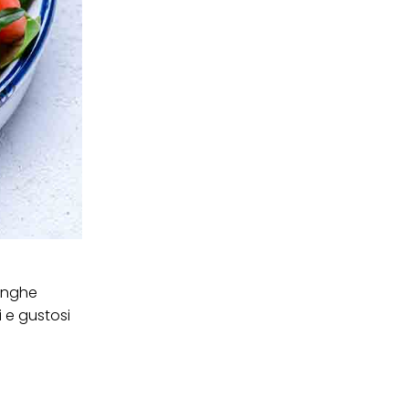
ei cookie e consentirli
kie e al trattamento dei
 i cookie tecnicamente
unghe
 e gustosi