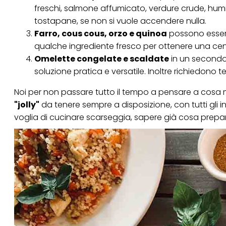
freschi, salmone affumicato, verdure crude, humm
tostapane, se non si vuole accendere nulla.
Farro, cous cous, orzo e quinoa
possono essere 
qualche ingrediente fresco per ottenere una ce
Omelette congelate e scaldate
in un secondo
soluzione pratica e versatile. Inoltre richiedono t
Noi per non passare tutto il tempo a pensare a co
"jolly"
da tenere sempre a disposizione, con tutti gli in
voglia di cucinare scarseggia, sapere già cosa prepar