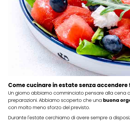
Se fai clic su "Modif
per uno o più degli 
tuoi dati personali p
necessari per fornirt
Come cucinare in estate senza accendere fo
Un giorno abbiamo comminciato pensare alla cena 
preparazioni. Abbiamo scoperto che una
buona org
con molto meno sforzo del previsto.
Durante l'estate cerchiamo di avere sempre a disposizio