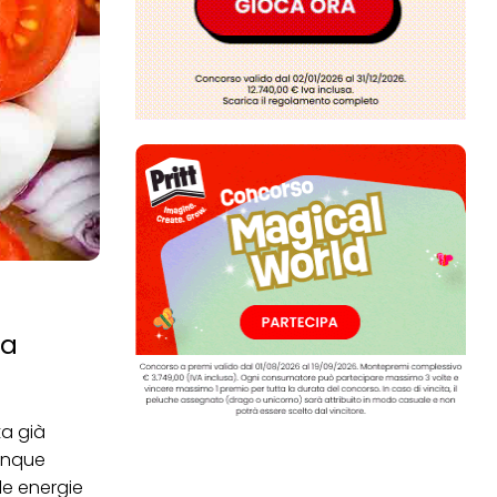
za
ta già
munque
le energie