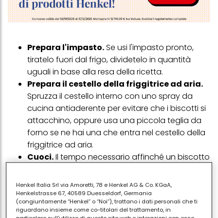
Prepara l'impasto.
Se usi l'impasto pronto,
tiratelo fuori dal frigo, dividetelo in quantità
uguali in base alla resa della ricetta.
Prepara il cestello della friggitrice ad aria.
Spruzza il cestello interno con uno spray da
cucina antiaderente per evitare che i biscotti si
attacchino, oppure usa una piccola teglia da
forno se ne hai una che entra nel cestello della
friggitrice ad aria.
Cuoci.
Il tempo necessario affinché un biscotto
si cuocia completamente in una friggitrice ad
aria sarà diverso rispetto a quello impiegato nel
Henkel Italia Srl via Amoretti, 78 e Henkel AG & Co. KGaA,
forno, ad esempio un biscotto base con gocce
Henkelstrasse 67, 40589 Duesseldorf, Germania
(congiuntamente “Henkel” o “Noi”), trattano i dati personali che ti
di cioccolato cuocerà a 170 gradi per cinque
riguardano insieme come co-titolari del trattamento, in
minuti. I tempi varieranno a seconda della
particolare sull'utilizzo di questo sito web e interazioni con esso,