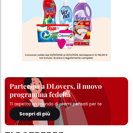
informazioni dettagliate su ciascun cookie disponibili facendo
clic su "modifica" di seguito".
Se fai clic su "Modifica" potrai trovare maggiori informazioni sul
trattamento dei tuoi dati / sull'uso dei cookie e consentirli per uno o
più degli scopi sopra menzionati. Cliccando su "Accetta tutto",
acconsenti all'uso dei cookie e al trattamento dei tuoi dati
personali per tutte le finalità sopra indicate. Se fai clic su "Rifiuta",
verranno utilizzati solo i cookie tecnicamente necessari per fornirti
questo sito web.
Partecipa a DLovers, il nuovo
programma fedeltà
Ti aspetta un mondo di premi pensati per te
Scopri di più