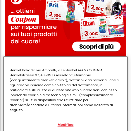
Henkel Italia Srl via Amoretti, 78 e Henkel AG & Co. KGaA,
Scegli un comportamento alternativo.
Henkelstrasse 67, 40589 Duesseldorf, Germania
Quando stai per toccarti il viso, pensa a un'altra
(congiuntamente “Henkel” o “Noi”), trattano i dati personali che ti
riguardano insieme come co-titolari del trattamento, in
area che puoi toccare senza aumentare il
particolare sull'utilizzo di questo sito web e interazioni con esso,
rischio di esposizione batterica. Per esempio,
inserendo cookie e altre tecnologie simili (complessivamente
“cookie”) sul tuo dispositivo che utilizziamo per
accarezzati un braccio.
archiviare/accedere a ulteriori informazioni come descritto di
Non cercare di ignorare l'impulso.
Provare a
seguito.
reprimere l'impulso di sfregarsi il mento tra le
Con il tuo consenso, noi e i nostri partner (inclusi come titolari
mani o di massaggiare le tempie può rendere
Modifica
separati o co-titolari come indicato nella nostra Informativa sulla
gli impulsi molto più forte. Consenti a te stesso
protezione dei dati collegata nel piè di pagina, Sezione "Cookie,