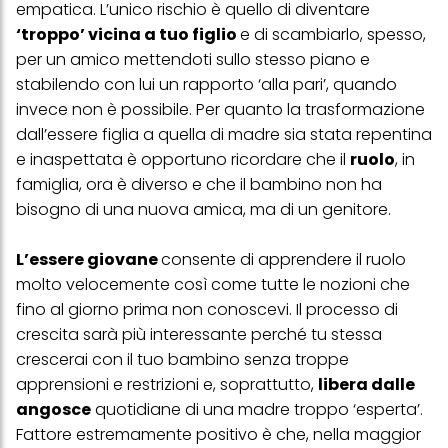
personali per tutte le finalità sopra indicate. Se fai clic su "Rifiuta",
empatica. L’unico rischio è quello di diventare
verranno utilizzati solo i cookie tecnicamente necessari per fornirti
‘troppo’ vicina a tuo figlio
e di scambiarlo, spesso,
questo sito web.
per un amico mettendoti sullo stesso piano e
stabilendo con lui un rapporto ‘alla pari’, quando
invece non è possibile. Per quanto la trasformazione
dall’essere figlia a quella di madre sia stata repentina
e inaspettata è opportuno ricordare che il
ruolo
, in
famiglia, ora è diverso e che il bambino non ha
bisogno di una nuova amica, ma di un genitore.
L’essere giovane
consente di apprendere il ruolo
molto velocemente così come tutte le nozioni che
fino al giorno prima non conoscevi. Il processo di
crescita sarà più interessante perché tu stessa
crescerai con il tuo bambino senza troppe
apprensioni e restrizioni e, soprattutto,
libera dalle
angosce
quotidiane di una madre troppo ‘esperta’.
Fattore estremamente positivo è che, nella maggior