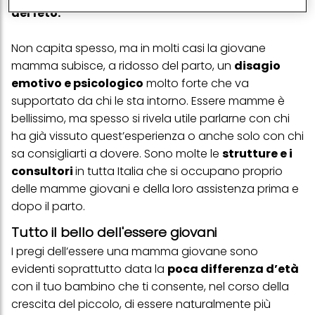
tracciare i tuoi acquisti dei nostri prodotti su siti Web di terzi,
del feto.
conservare le nostre informazioni sulle entità commerciali e
creare profili individuali su di te che potrebbero essere arricchiti
con dati ottenuti da terze parti e altri siti Web. Utilizziamo questi
Non capita spesso, ma in molti casi la giovane
profili per scopi di marketing personalizzato, in particolare per
mamma subisce, a ridosso del parto, un
disagio
visualizzare annunci pubblicitari che potrebbero interessarti
(basati, ad esempio, sui tuoi interessi identificati) su questo sito
emotivo e psicologico
molto forte che va
web e altri media (di terzi) tramite i dispositivi assegnati a te o
supportato da chi le sta intorno. Essere mamme è
alla tua famiglia, nonché per misurare e ottimizzare il successo
delle campagne pubblicitarie.
bellissimo, ma spesso si rivela utile parlarne con chi
ha già vissuto quest’esperienza o anche solo con chi
Puoi trovare maggiori informazioni sul trattamento dei tuoi dati
nella nostra Informativa sulla protezione dei dati collegata nel piè
sa consigliarti a dovere. Sono molte le
strutture e i
di pagina (Sezione "Cookie, Pixel, Impronte digitali e tecnologie
consultori
in tutta Italia che si occupano proprio
simili"). Puoi revocare il tuo consenso in qualsiasi momento con
effetto per il futuro disabilitando i cookie sul nostro sito web nella
delle mamme giovani e della loro assistenza prima e
sezione "Impostazioni cookie" collegata nel piè di pagina. Per
dopo il parto.
ulteriori informazioni sui cookie utilizzati su questo sito Web, in
particolare sul loro periodo di conservazione, consultare le
Tutto il bello dell'essere giovani
informazioni dettagliate su ciascun cookie disponibili facendo
clic su "modifica" di seguito".
I pregi dell’essere una mamma giovane sono
evidenti soprattutto data la
poca differenza d’età
Se fai clic su "Modifica" potrai trovare maggiori informazioni sul
trattamento dei tuoi dati / sull'uso dei cookie e consentirli per uno o
con il tuo bambino che ti consente, nel corso della
più degli scopi sopra menzionati. Cliccando su "Accetta tutto",
crescita del piccolo, di essere naturalmente più
acconsenti all'uso dei cookie e al trattamento dei tuoi dati