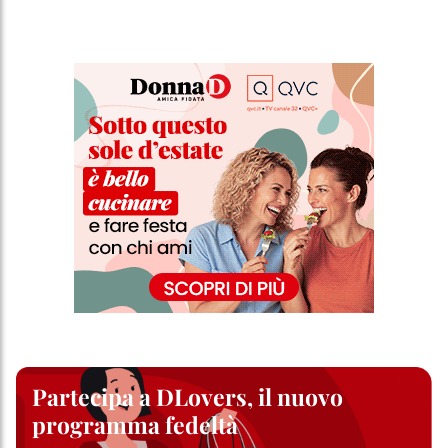
Partecipa a DLovers, il nuovo
programma fedeltà