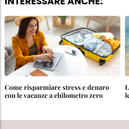
INTERESSARE ANCHE:
Come risparmiare stress e denaro
L
con le vacanze a chilometro zero
l