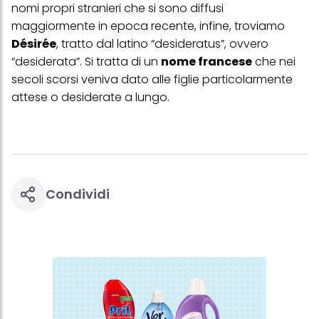
acconsenti all'uso dei cookie e al trattamento dei tuoi dati
nomi propri stranieri che si sono diffusi
personali per tutte le finalità sopra indicate. Se fai clic su "Rifiuta",
maggiormente in epoca recente, infine, troviamo
verranno utilizzati solo i cookie tecnicamente necessari per fornirti
questo sito web.
Désirée
, tratto dal latino “desideratus”, ovvero
“desiderata”. Si tratta di un
nome francese
che nei
secoli scorsi veniva dato alle figlie particolarmente
attese o desiderate a lungo.
Condividi