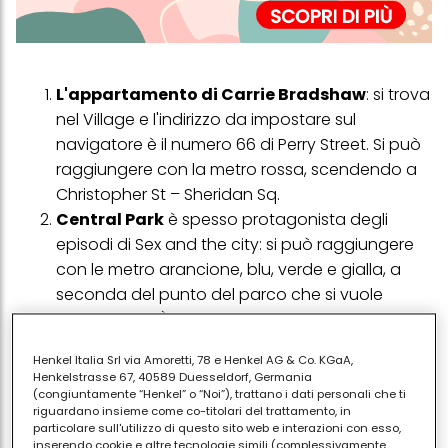
L'appartamento di Carrie Bradshaw
: si trova
nel Village e l'indirizzo da impostare sul
navigatore è il numero 66 di Perry Street. Si può
raggiungere con la metro rossa, scendendo a
Christopher St – Sheridan Sq.
Central Park
è spesso protagonista degli
episodi di Sex and the city: si può raggiungere
con le metro arancione, blu, verde e gialla, a
seconda del punto del parco che si vuole
raggiungere. È immenso!
Tiffany & Co
. sicuramente è uno dei luoghi che
Henkel Italia Srl via Amoretti, 78 e Henkel AG & Co. KGaA,
ci portano alla mente le avventure delle quattro
Henkelstrasse 67, 40589 Duesseldorf, Germania
amiche. La boutique di gioielleria si trova al
(congiuntamente “Henkel” o “Noi”), trattano i dati personali che ti
riguardano insieme come co-titolari del trattamento, in
numero 727 della Fifth Avenue (questo negozio
particolare sull'utilizzo di questo sito web e interazioni con esso,
è anche famoso per
Colazione da Tiffany
inserendo cookie e altre tecnologie simili (complessivamente