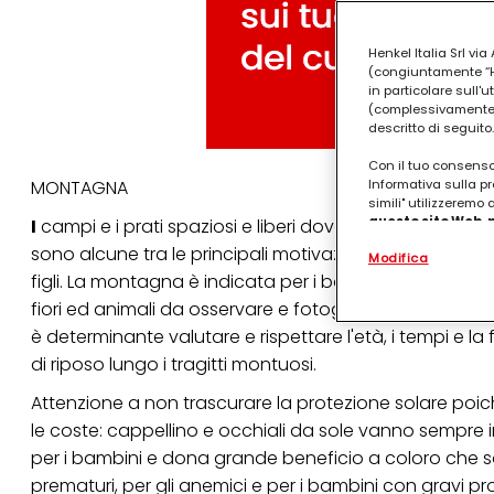
Henkel Italia Srl v
(congiuntamente “Hen
in particolare sull'
(complessivamente “
descritto di seguito.
Con il tuo consenso,
MONTAGNA
Informativa sulla pr
simili" utilizzeremo
questo sito Web, p
I
campi e i prati spaziosi e liberi dove poter giocare
personalizzato
. 
sono alcune tra le principali motivazioni che portano 
Modifica
(rispettivamente dell
figli. La montagna è indicata per i bambini iperattivi
terzi, conservare le
arricchiti con dati o
fiori ed animali da osservare e fotografare ma anche c
particolare per visu
è determinante valutare e rispettare l'età, i tempi e
identificati) su ques
misurare e ottimizz
di riposo lungo i tragitti montuosi.
Puoi trovare maggior
Attenzione a non trascurare la protezione solare poich
collegata nel piè di 
le coste: cappellino e occhiali da sole vanno sempre i
qualsiasi momento co
collegata nel piè di 
per i bambini e dona grande beneficio a coloro che s
periodo di conserva
prematuri, per gli anemici e per i bambini con gravi pr
"modifica" di seguito