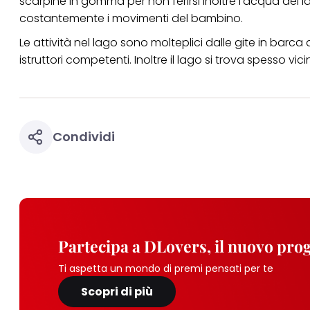
scarpine in gomma per non ferirsi inoltre l'acqua del 
costantemente i movimenti del bambino.
Le attività nel lago sono molteplici dalle gite in bar
istruttori competenti. Inoltre il lago si trova spesso vici
Condividi
Partecipa a DLovers, il nuovo pr
Ti aspetta un mondo di premi pensati per te
Scopri di più