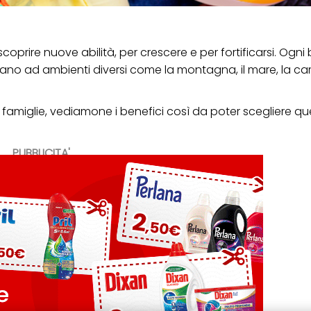
oprire nuove abilità, per crescere e per fortificarsi. Ogn
binano ad ambienti diversi come la montagna, il mare, la c
di famiglie, vediamone i benefici così da poter scegliere qu
PUBBLICITA'