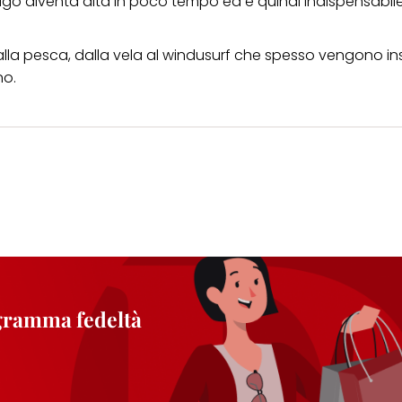
lago diventa alta in poco tempo ed è quindi indispensabile
ca alla pesca, dalla vela al windusurf che spesso vengono 
no.
ogramma fedeltà