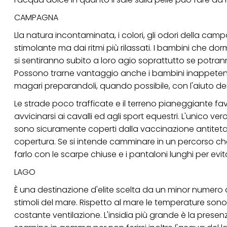
CAMPAGNA
Lla natura incontaminata, i colori, gli odori della c
stimolante ma dai ritmi più rilassati. I bambini che d
si sentiranno subito a loro agio soprattutto se potrann
Possono trarne vantaggio anche i bambini inappetenti
magari preparandoli, quando possibile, con l'aiuto dei 
Le strade poco trafficate e il terreno pianeggiante fav
avvicinarsi ai cavalli ed agli sport equestri. L'unico vero
sono sicuramente coperti dalla vaccinazione antitetani
copertura. Se si intende camminare in un percorso che
farlo con le scarpe chiuse e i pantaloni lunghi per evita
LAGO
È una destinazione d'elite scelta da un minor numero d
stimoli del mare. Rispetto al mare le temperature so
costante ventilazione. L'insidia più grande è la prese