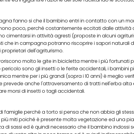
ampagna fanno si che il bambino entri in contatto con un 
ormono poco, perché costantemente eccitati dalle attività 
o cimentarsi in attività agresti (proposte in alcuni agritur
 che in campagna potranno riscoprire i sapori naturali de
proprietari dell'agriturismo.
oriscono molto le gite in bicicletta mentre i più fortunati
 pericolo sono gli insetti o le ferite accidentali, i bambini p
ca mentre per i più grandi (sopra i 10 anni) è meglio verif
 prevede anche l'attraversamento di tratti nell'erba alta
re morsi di insetti o tagli accidentali.
i famiglie perché a torto si pensa che non abbia gli stess
no più miti poiché è presente molta vegetazione ed una pi
nza di sassi ed è quindi necessario che il bambino indossi 