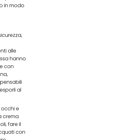
no in modo
ei cookie e consentirli
kie e al trattamento dei
 i cookie tecnicamente
sicurezza,
ti alle
n essa hanno
le con
gna,
spensabili
esporli al
a occhi e
la crema
i, fare il
acquati con
re.