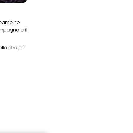
i bambino
ampagna o il
ello che più