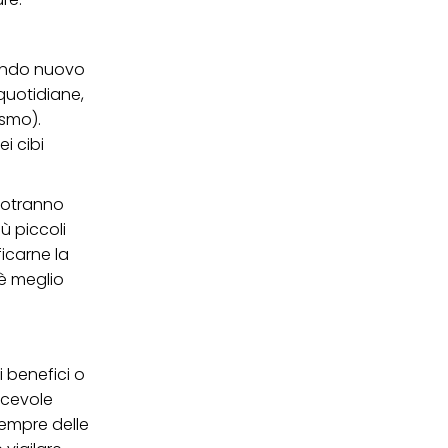
mondo nuovo
quotidiane,
ismo).
i cibi
 potranno
iù piccoli
icarne la
 è meglio
i benefici o
acevole
sempre delle