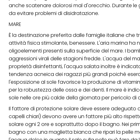
anche scatenare dolorosi mal d'orecchio. Durante le 
Se fai clic su "Modif
da evitare problemi di disidratazione.
per uno o più degli 
tuoi dati personali p
MARE
necessari per fornirt
È la destinazione preferita dalle famiglie italiane che 
attività fisica stimolante, benessere. L'aria marina ha n
oligoelementi presenti sulla superficie del mare. I bamb
aggressioni virali delle stagioni fredde. L'acqua del ma
proprietà disinfettanti, l'acqua salata inoltre è indica
tendenza acneica dei ragazzi più grandi poiché eserci
l'esposizione al sole favorisce la produzione di vitami
per la robustezza delle ossa e dei denti. Il mare è indi
sole nelle ore più calde della giornata per pericolo di d
Il fattore di protezione solare deve essere adeguato al 
capelli chiari) devono avere un fattore più alto rispet
solare ogni 2 ore e soprattutto dopo il bagno. Nei primi 
bagno con una maglietta bianca che ripari la pelle mo
l'acqua dolce in quanto il sale sulla pelle può fare da l