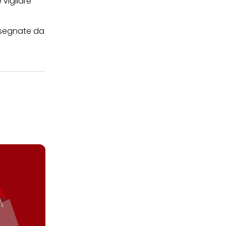
 vigilare
insegnate da