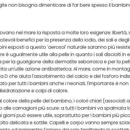
gite non bisogna dimenticare di far bere spesso il bambi
ica" potrai trovare maggiori informazioni sul trattamento dei tuoi dati / sull'uso d
scopi sopra menzionati. Cliccando su "Accetta tutto", acconsenti all'uso dei coo
er tutte le finalità sopra indicate. Se fai clic su "Rifiuta", verranno utilizzati solo
i questo sito web.
trovano nel mare la risposta a molte loro esigenze: libertà, 
otevoli benefici per la presenza dello iodio, dei sali e degli
ini esposti a questo 'aerosol' naturale saranno più resisten
re è ugualmente utile alla pelle in quanto i sali disciolti i
ta per la guarigione della dermatite seborroica e per la pel
ta un'utile azione antibatterica. Al mare, come in monta
na D che aiuta l'assorbimento del calcio e del fosforo indi
cato per tutti i bambini anche i neonati, l'importante è non 
isidratazione e colpi di calore.
colore della pelle del bambino, i colori chiari (associati 
to alle carnagioni più scure: a tutti i bambini va spalmata 
giorni può essere utile, soprattutto per i bambini più piccol
lto delicata e sottile. Capelli e corpo vanno sempre sci
ente ed ingigantire l'azione del sole facilitando le scottatu