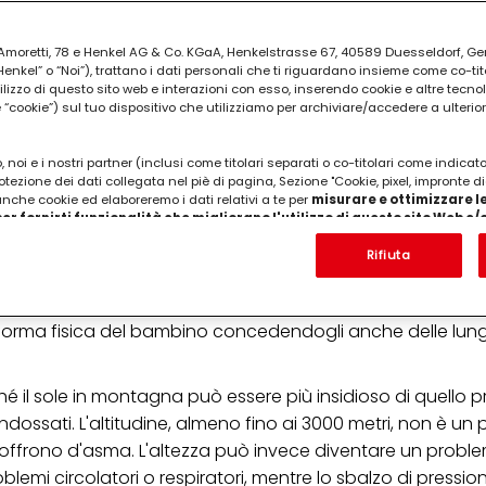
ia Amoretti, 78 e Henkel AG & Co. KGaA, Henkelstrasse 67, 40589 Duesseldorf, G
kel” o “Noi”), trattano i dati personali che ti riguardano insieme come co-tito
utilizzo di questo sito web e interazioni con esso, inserendo cookie e altre tecnol
cookie”) sul tuo dispositivo che utilizziamo per archiviare/accedere a ulterio
 noi e i nostri partner (inclusi come titolari separati o co-titolari come indicat
otezione dei dati collegata nel piè di pagina, Sezione "Cookie, pixel, impronte di
 anche cookie ed elaboreremo i dati relativi a te per
misurare e ottimizzare le
er fornirti funzionalità che migliorano l'utilizzo di questo sito Web e
 liberamente, poca gente e pochissime auto, aria e acqua 
Analizzeremo il tuo utilizzo di questo sito Web e le tue interazioni commerciali c
molti genitori a frequentare la montagna d'estate insieme 
'azienda per cui lavori) per) e su tale base tracciare i tuoi acquisti dei nostri 
Rifiuta
 ed ansiosi che troveranno stimolo nelle lunghe camminate 
 nostre informazioni sulle entità commerciali e creare profili individuali su di 
ttenuti da terze parti e altri siti Web. Utilizziamo questi profili per scopi di mark
alma e silenzio. Prima di cimentarsi in lunghe passeggiate
alizzare annunci pubblicitari che potrebbero interessarti (basati, ad esempio, s
 la forma fisica del bambino concedendogli anche delle lu
to sito web e altri media (di terzi) tramite i dispositivi assegnati a te o alla t
are il successo delle campagne pubblicitarie.
i informazioni sul trattamento dei tuoi dati nella nostra Informativa sulla prot
é il sole in montagna può essere più insidioso di quello 
pagina (Sezione "Cookie, Pixel, Impronte digitali e tecnologie simili"). Puoi revo
ndossati. L'altitudine, almeno fino ai 3000 metri, non è un
n effetto per il futuro disabilitando i cookie sul nostro sito web nella sezion
pagina. Per ulteriori informazioni sui cookie utilizzati su questo sito Web, in par
offrono d'asma. L'altezza può invece diventare un proble
zione, consultare le informazioni dettagliate su ciascun cookie disponibili fa
oblemi circolatori o respiratori, mentre lo sbalzo di pressi
".