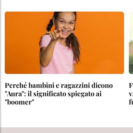
Perché bambini e ragazzini dicono
F
"Aura": il significato spiegato ai
v
"boomer"
f