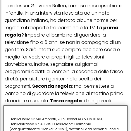
Il professor Giovanni Bollea, famoso neuropsichiatria
infantile, in una intervista rilasciata ad un noto
quotidiano italiano, ha dettato alcune norme per
regolare il rapporto fra bambino e la TV. La
prima
regola
? Impedire al bambino di guardare la
televisione fino a 6 anni se non in compagnia di un
genitore. Sarà infatti suo compito decidere cosa è
meglio far vedere ai propri figli. Le televisioni
dovrebbero, inoltre, segnalare sui giornali i
programmi adatti ai bambini a seconda delle fasce
di età, per aiutare i genitori nella scelta dei
programmi.
Seconda regola
: mai permettere al
bambino di guardare la televisione al mattino prima
di andare a scuola.
Terza regola
: i telegiornali
trasmessi alle 13 e alle 20 dovrebbero diffondere
immagini visibili anche ai bambini di 6 anni. I notiziari
Henkel Italia Srl via Amoretti, 78 e Henkel AG & Co. KGaA,
dovrebbero comunque essere sempre seguiti
Henkelstrasse 67, 40589 Duesseldorf, Germania
insieme ad un adulto ed in seguito commentati. I
(congiuntamente “Henkel” o “Noi”), trattano i dati personali che ti