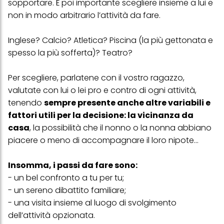
sopportare. È poi importante scegliere insieme a lui e
trattamento dei tuoi dati / sull'uso dei cookie e consentirli per uno o
più degli scopi sopra menzionati. Cliccando su "Accetta tutto",
non in modo arbitrario l’attività da fare.
acconsenti all'uso dei cookie e al trattamento dei tuoi dati
personali per tutte le finalità sopra indicate. Se fai clic su "Rifiuta",
Inglese? Calcio? Atletica? Piscina (la più gettonata e
verranno utilizzati solo i cookie tecnicamente necessari per fornirti
questo sito web.
spesso la più sofferta)? Teatro?
Per scegliere, parlatene con il vostro ragazzo,
valutate con lui o lei pro e contro di ogni attività,
tenendo
sempre presente anche altre variabili e
fattori utili per la decisione: la vicinanza da
casa
, la possibilità che il nonno o la nonna abbiano
piacere o meno di accompagnare il loro nipote...
Insomma, i passi da fare sono:
- un bel confronto a tu per tu;
- un sereno dibattito familiare;
- una visita insieme al luogo di svolgimento
dell’attività opzionata.