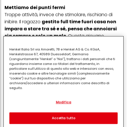
Mettiamo dei punti fermi
Troppe attività, invece che stimolare, rischiano di
inibire. Il ragazzo
gestito full time fuori casa non
impara a stare tra sé e sé, pensa che annoiarsi
sia sempre e solo un male
. Questa giovane
persona dall’agenda “completa” 6 giorni su 7, impara
sin da piccolo a competere sempre e comunque, il
Henkel Italia Srl via Amoretti, 78 e Henkel AG & Co. KGaA,
Henkelstrasse 67, 40589 Duesseldorf, Germania
che può comportare per lui delusioni e frustrazioni,
(congiuntamente “Henkel” o “Noi”), trattano i dati personali che ti
instillandogli una costante ansia da prestazioni.
riguardano insieme come co-titolari del trattamento, in
particolare sull'utilizzo di questo sito web e interazioni con esso,
inserendo cookie e altre tecnologie simili (complessivamente
Insegniamo ai bambini a godersi la loro età
“cookie”) sul tuo dispositivo che utilizziamo per
archiviare/accedere a ulteriori informazioni come descritto di
L’infanzia non è un di meno ma “ha un suo perché”.
seguito.
Uno psicologo, in altri termini, direbbe che i
Con il tuo consenso, noi e i nostri partner (inclusi come titolari
bambini/ragazzi non vanno mai considerati “piccoli
Modifica
separati o co-titolari come indicato nella nostra Informativa sulla
adulti”, ma bambini e ragazzi caratterizzati da
protezione dei dati collegata nel piè di pagina, Sezione "Cookie,
pixel, impronte digitali e tecnologie simili" utilizzeremo anche
spontaneità, assenza di filtri morali, curiosità,
cookie ed elaboreremo i dati relativi a te per
misurare e
Accetta tutto
attenzione alla dimensione “magica” e intuitiva. Non
ottimizzare le prestazioni di questo sito Web, per fornirti
funzionalità che migliorano l'utilizzo di questo sito Web