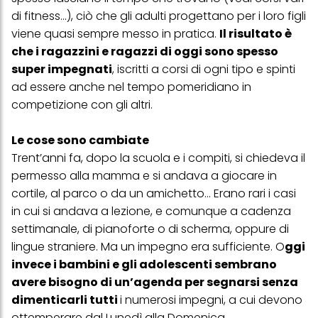
di fitness...), ciò che gli adulti progettano per i loro figli
viene quasi sempre messo in pratica.
Il risultato è
che i ragazzini e ragazzi di oggi sono spesso
super impegnati
, iscritti a corsi di ogni tipo e spinti
ad essere anche nel tempo pomeridiano in
competizione con gli altri.
Le cose sono cambiate
Trent’anni fa, dopo la scuola e i compiti, si chiedeva il
permesso alla mamma e si andava a giocare in
cortile, al parco o da un amichetto... Erano rari i casi
in cui si andava a lezione, e comunque a cadenza
settimanale, di pianoforte o di scherma, oppure di
lingue straniere. Ma un impegno era sufficiente. O
ggi
invece i bambini e gli adolescenti sembrano
avere bisogno di un’agenda per segnarsi senza
dimenticarli tutti
i numerosi impegni, a cui devono
ottemperare dal Lunedì alla Domenica.