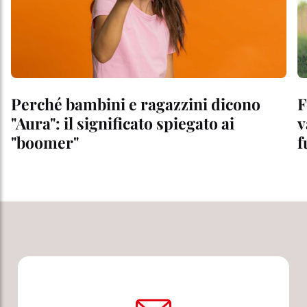
Perché bambini e ragazzini dicono
F
"Aura": il significato spiegato ai
v
"boomer"
f