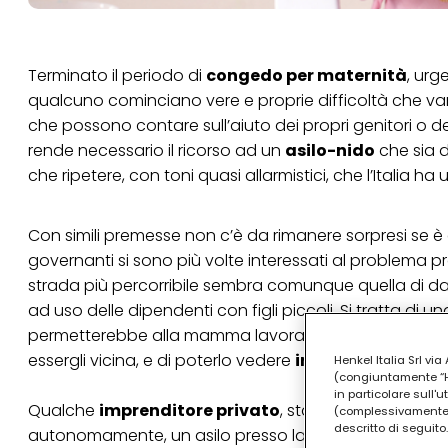
Terminato il periodo di
congedo per maternità
, urg
qualcuno cominciano vere e proprie difficoltà che v
che possono contare sull’aiuto dei propri genitori o d
rende necessario il ricorso ad un
asilo-nido
che sia d
che ripetere, con toni quasi allarmistici, che l’Italia ha
Con simili premesse non c’è da rimanere sorpresi se è co
governanti si sono più volte interessati al problema
strada più percorribile sembra comunque quella di dare
ad uso delle dipendenti con figli piccoli. Si tratta di
permetterebbe alla mamma lavoratrice non solo di la
essergli vicina, e di poterlo vedere
in qualsiasi mom
Henkel Italia Srl v
(congiuntamente “Hen
in particolare sull'
Qualche
imprenditore privato
, stanco di aspettare,
(complessivamente “
descritto di seguito.
autonomamente, un asilo presso la sua azienda. Ha c