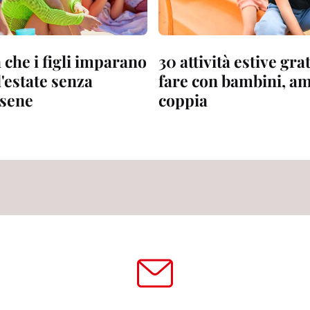
à che i figli imparano
30 attività estive gra
'estate senza
fare con bambini, ami
sene
coppia