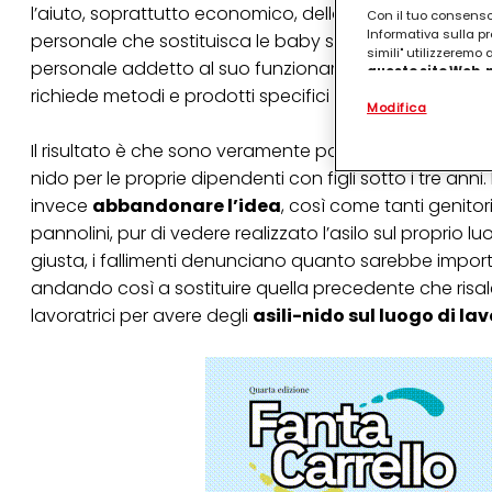
l’aiuto, soprattutto economico, dello Stato. I problemi
Con il tuo consenso,
Informativa sulla pr
personale che sostituisca le baby sitter quando devon
simili" utilizzeremo
personale addetto al suo funzionamento. Senza contare
questo sito Web, p
personalizzato
. 
richiede metodi e prodotti specifici per garantire un l
Modifica
(rispettivamente dell
terzi, conservare le
arricchiti con dati o
Il risultato è che sono veramente pochissime le aziend
particolare per visu
nido per le proprie dipendenti con figli sotto i tre a
identificati) su ques
misurare e ottimizz
invece
abbandonare l’idea
, così come tanti genitor
pannolini, pur di vedere realizzato l’asilo sul proprio 
Puoi trovare maggior
giusta, i fallimenti denunciano quanto sarebbe importa
collegata nel piè di 
qualsiasi momento co
andando così a sostituire quella precedente che risale
collegata nel piè di 
lavoratrici per avere degli
asili-nido sul luogo di la
periodo di conserva
"modifica" di seguito
Se fai clic su "Modif
per uno o più degli 
tuoi dati personali p
necessari per fornirt