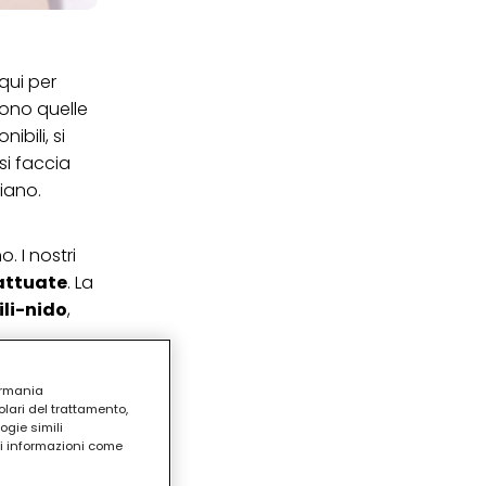
 qui per
ono quelle
bili, si
si faccia
piano.
. I nostri
attuate
. La
ili-nido
,
he di
ermania
lari del trattamento,
ogie simili
di avviare
ri informazioni come
i, senza