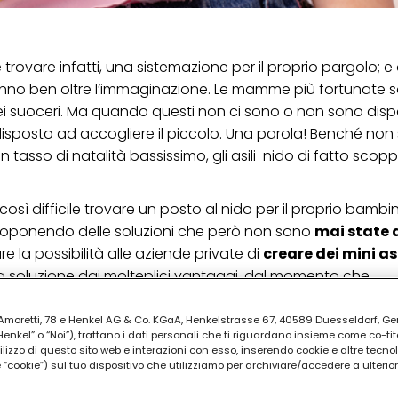
e trovare infatti, una sistemazione per il proprio pargolo; e
anno ben oltre l’immaginazione. Le mamme più fortunate s
ei suoceri. Ma quando questi non ci sono o non sono disponi
isposto ad accogliere il piccolo. Una parola! Benché non 
 un tasso di natalità bassissimo, gli asili-nido di fatto scop
sì difficile trovare un posto al nido per il proprio bambino
 proponendo delle soluzioni che però non sono
mai state 
 la possibilità alle aziende private di
creare dei mini as
 una soluzione dai molteplici vantaggi, dal momento che
sciare il bambino presso una struttura adeguata, ma anc
ento
, all’occorrenza.
ia Amoretti, 78 e Henkel AG & Co. KGaA, Henkelstrasse 67, 40589 Duesseldorf, G
kel” o “Noi”), trattano i dati personali che ti riguardano insieme come co-tito
utilizzo di questo sito web e interazioni con esso, inserendo cookie e altre tecnol
 si è già organizzato in tal senso ed ha avviato, o tentato 
cookie”) sul tuo dispositivo che utilizziamo per archiviare/accedere a ulterio
osì scoperto che non è affatto semplice mandarlo avant