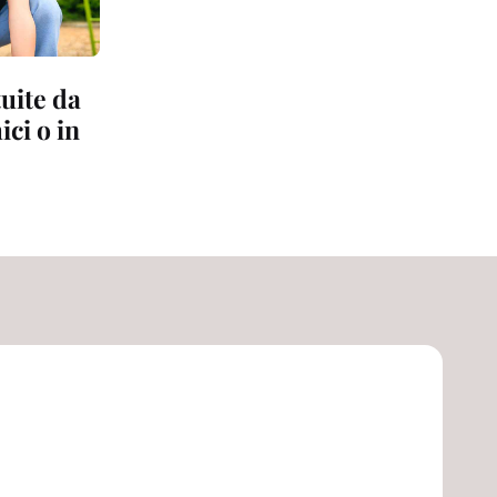
tuite da
ci o in