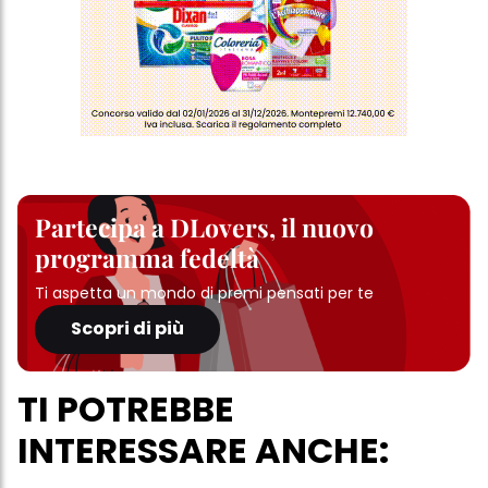
Partecipa a DLovers, il nuovo
programma fedeltà
Ti aspetta un mondo di premi pensati per te
Scopri di più
TI POTREBBE
INTERESSARE ANCHE: