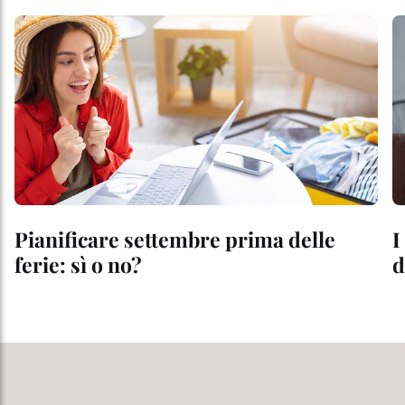
Pianificare settembre prima delle
I
ferie: sì o no?
d