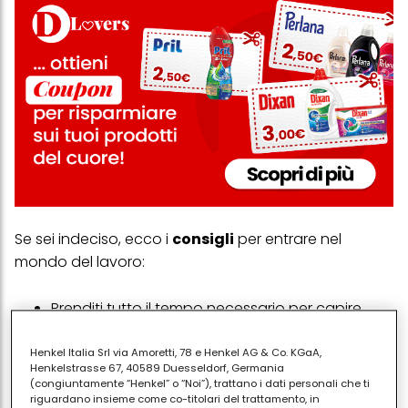
Se sei indeciso, ecco i
consigli
per entrare nel
mondo del lavoro:
Prenditi tutto il tempo necessario per capire
cosa vuoi fare: passare dalla scuola al lavoro è
un passaggio impegnativo.
Henkel Italia Srl via Amoretti, 78 e Henkel AG & Co. KGaA,
Henkelstrasse 67, 40589 Duesseldorf, Germania
Impara a compilare un
cv
inserendo le
(congiuntamente “Henkel” o “Noi”), trattano i dati personali che ti
esperienze di studio: una buona vetrina è già un
riguardano insieme come co-titolari del trattamento, in