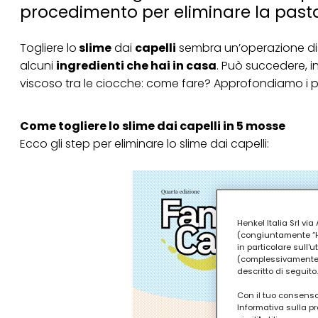
procedimento per eliminare la pas
Togliere lo
slime
dai
capelli
sembra un’operazione dis
alcuni
ingredienti che hai in casa
. Può succedere, i
viscoso tra le ciocche: come fare? Approfondiamo i pas
Come togliere lo slime dai capelli in 5 mosse
Ecco gli step per eliminare lo slime dai capelli:
Henkel Italia Srl v
(congiuntamente “Hen
in particolare sull'
(complessivamente “
descritto di seguito.
Con il tuo consenso,
Informativa sulla pr