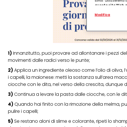
simili" utilizzeremo
questo sito Web, p
personalizzato
. 
Modifica
(rispettivamente dell
terzi, conservare le
arricchiti con dati o
particolare per visu
identificati) su ques
misurare e ottimizz
Puoi trovare maggior
1)
Innanzitutto, puoi provare ad allontanare i pezzi d
collegata nel piè di 
qualsiasi momento co
movimenti dalle radici verso le punte;
collegata nel piè di 
periodo di conserva
2)
Applica un ingrediente oleoso come l’olio di oliva, l’
"modifica" di seguito
i capelli, la maionese: metti la sostanza sull’area m
Se fai clic su "Modif
ciocche con le dita, nel verso della crescita, dunque d
per uno o più degli 
tuoi dati personali p
3)
Continua a levare la pasta dalle ciocche, con le dita
necessari per fornirt
4)
Quando hai finito con la rimozione della melma, p
pulire i capelli;
5)
Se restano aloni di slime e colorante, ripeti lo sham