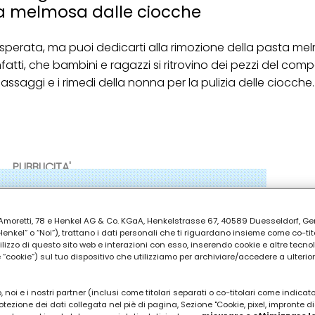
ta melmosa dalle ciocche
perata, ma puoi dedicarti alla rimozione della pasta m
nfatti, che bambini e ragazzi si ritrovino dei pezzi del com
saggi e i rimedi della nonna per la pulizia delle ciocche.
PUBBLICITA'
ia Amoretti, 78 e Henkel AG & Co. KGaA, Henkelstrasse 67, 40589 Duesseldorf, G
kel” o “Noi”), trattano i dati personali che ti riguardano insieme come co-tito
utilizzo di questo sito web e interazioni con esso, inserendo cookie e altre tecnol
cookie”) sul tuo dispositivo che utilizziamo per archiviare/accedere a ulterio
 noi e i nostri partner (inclusi come titolari separati o co-titolari come indicat
otezione dei dati collegata nel piè di pagina, Sezione "Cookie, pixel, impronte di