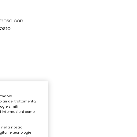
elmosa con
posto
ermania
lari del trattamento,
ogie simili
ri informazioni come
o nella nostra
gitali e tecnologie