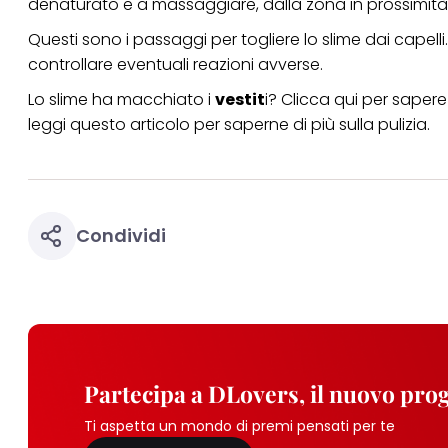
denaturato e a massaggiare, dalla zona in prossimità d
Questi sono i passaggi per togliere lo slime dai capelli
controllare eventuali reazioni avverse.
Lo slime ha macchiato i
vestit
i?
Clicca qui
per sapere 
leggi
questo articolo
per saperne di più sulla pulizia.
Condividi
Partecipa a DLovers, il nuovo pr
Ti aspetta un mondo di premi pensati per te