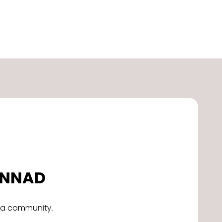
DONNAD
alla community.