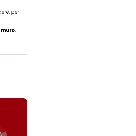
ere, per
l
muro
,