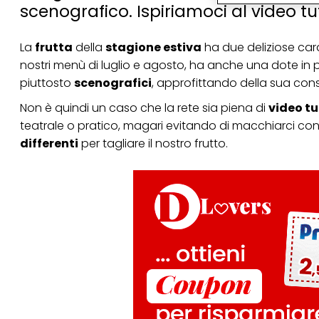
particolare per visu
scenografico. Ispiriamoci al video tuto
identificati) su ques
misurare e ottimizz
La
frutta
della
stagione estiva
ha due deliziose car
Puoi trovare maggior
collegata nel piè di 
nostri menù di luglio e agosto, ha anche una dote in p
qualsiasi momento co
piuttosto
scenografici
, approfittando della sua cons
collegata nel piè di 
periodo di conserva
Non è quindi un caso che la rete sia piena di
video tu
"modifica" di seguito
teatrale o pratico, magari evitando di macchiarci con 
Se fai clic su "Modif
differenti
per tagliare il nostro frutto.
per uno o più degli 
tuoi dati personali p
necessari per fornirt