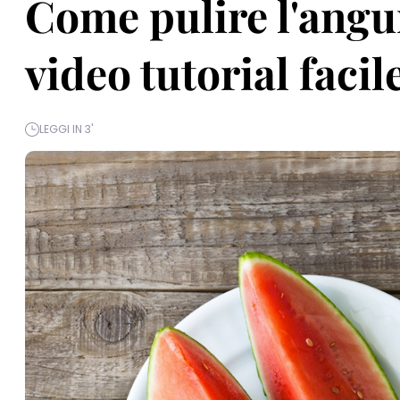
Come pulire l'angur
video tutorial facil
LEGGI IN 3'