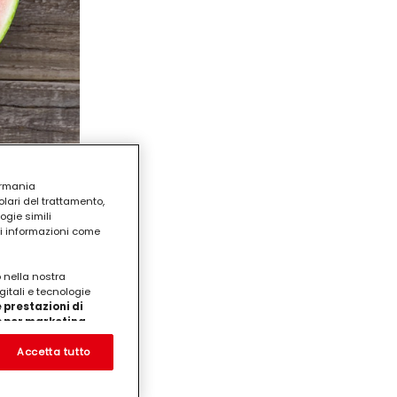
ermania
lari del trattamento,
ogie simili
ri informazioni come
o nella nostra
gitali e tecnologie
 prestazioni di
/o per marketing
on noi
prodotti su siti Web di
Accetta tutto
te che potrebbero essere
eting personalizzato, in