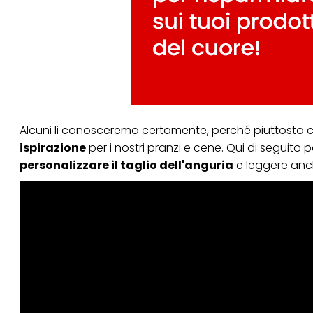
Alcuni li conosceremo certamente, perché piuttosto clas
ispirazione
per i nostri pranzi e cene. Qui di seguit
personalizzare il taglio dell'anguria
e leggere anch