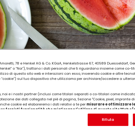
ia Amoretti, 78 e Henkel AG & Co. KGaA, Henkelstrasse 67, 40589 Duesseldorf, G
kel” o “Noi”), trattano i dati personali che ti riguardano insieme come co-tito
utilizzo di questo sito web e interazioni con esso, inserendo cookie e altre tecnol
cookie”) sul tuo dispositivo che utilizziamo per archiviare/accedere a ulterio
 noi e i nostri partner (inclusi come titolari separati o co-titolari come indicat
otezione dei dati collegata nel piè di pagina, Sezione "Cookie, pixel, impronte di
 anche cookie ed elaboreremo i dati relativi a te per
misurare e ottimizzare le
er fornirti funzionalità che migliorano l'utilizzo di questo sito Web e
Analizzeremo il tuo utilizzo di questo sito Web e le tue interazioni commerciali c
'azienda per cui lavori) per) e su tale base tracciare i tuoi acquisti dei nostri 
Rifiuta
 nostre informazioni sulle entità commerciali e creare profili individuali su di 
tagliato e servito in modo classico o
ttenuti da terze parti e altri siti Web. Utilizziamo questi profili per scopi di mark