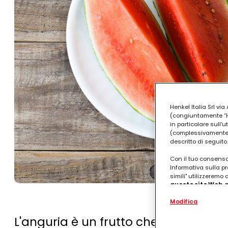
Henkel Italia Srl v
(congiuntamente “Hen
in particolare sull'
(complessivamente “
descritto di seguito.
Con il tuo consenso,
Informativa sulla pr
simili" utilizzeremo
questo sito Web, p
personalizzato
. 
Modifica
(rispettivamente dell
terzi, conservare le
L'anguria è un frutto che può essere 
arricchiti con dati o