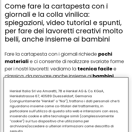
Come fare la cartapesta con i
giornali e la colla vinilica:
spiegazioni, video tutorial e spunti,
per fare dei lavoretti creativi molto
belli, anche insieme ai bambini
Fare la cartapesta con i giornali richiede
pochi
materiali
e ci consente di realizzare svariate forme
per i nostri lavoretti: vediamo la
tecnica facile
e
classica, da provare anche insieme ai
bambini
.
Come fare la cartapesta: cosa ti serve
Henkel Italia Srl via Amoretti, 78 e Henkel AG & Co. KGaA,
Henkelstrasse 67, 40589 Duesseldorf, Germania
PUBBLICITA'
(congiuntamente “Henkel” o “Noi”), trattano i dati personali che ti
riguardano insieme come co-titolari del trattamento, in
particolare sull'utilizzo di questo sito web e interazioni con esso,
inserendo cookie e altre tecnologie simili (complessivamente
“cookie”) sul tuo dispositivo che utilizziamo per
archiviare/accedere a ulteriori informazioni come descritto di
seguito.