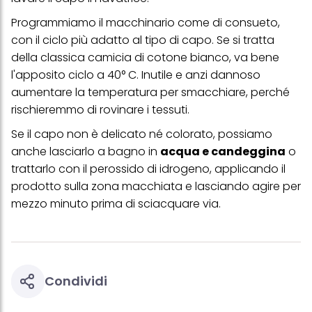
(basati, ad esempio, sui tuoi interessi identificati) su questo sito
Programmiamo il macchinario come di consueto,
web e altri media (di terzi) tramite i dispositivi assegnati a te o
alla tua famiglia, nonché per misurare e ottimizzare il successo
con il ciclo più adatto al tipo di capo. Se si tratta
delle campagne pubblicitarie.
della classica camicia di cotone bianco, va bene
Puoi trovare maggiori informazioni sul trattamento dei tuoi dati
l'apposito ciclo a 40° C. Inutile e anzi dannoso
nella nostra Informativa sulla protezione dei dati collegata nel piè
aumentare la temperatura per smacchiare, perché
di pagina (Sezione "Cookie, Pixel, Impronte digitali e tecnologie
simili"). Puoi revocare il tuo consenso in qualsiasi momento con
rischieremmo di rovinare i tessuti.
effetto per il futuro disabilitando i cookie sul nostro sito web nella
sezione "Impostazioni cookie" collegata nel piè di pagina. Per
Se il capo non è delicato né colorato, possiamo
ulteriori informazioni sui cookie utilizzati su questo sito Web, in
anche lasciarlo a bagno in
acqua e candeggina
o
particolare sul loro periodo di conservazione, consultare le
informazioni dettagliate su ciascun cookie disponibili facendo
trattarlo con il perossido di idrogeno, applicando il
clic su "modifica" di seguito".
prodotto sulla zona macchiata e lasciando agire per
Se fai clic su "Modifica" potrai trovare maggiori informazioni sul
mezzo minuto prima di sciacquare via.
trattamento dei tuoi dati / sull'uso dei cookie e consentirli per uno o
più degli scopi sopra menzionati. Cliccando su "Accetta tutto",
acconsenti all'uso dei cookie e al trattamento dei tuoi dati
personali per tutte le finalità sopra indicate. Se fai clic su "Rifiuta",
verranno utilizzati solo i cookie tecnicamente necessari per fornirti
questo sito web.
Condividi