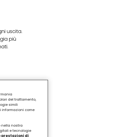
ni uscita.
gia più
ati.
ermania
lari del trattamento,
ogie simili
ri informazioni come
o nella nostra
gitali e tecnologie
 prestazioni di