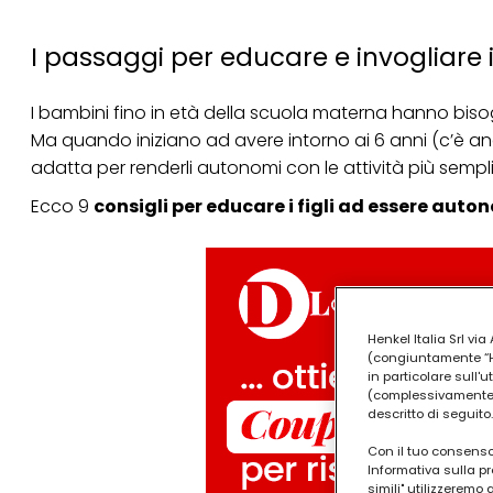
I passaggi per educare e invogliare 
I bambini fino in età della scuola materna hanno bisog
Ma quando iniziano ad avere intorno ai 6 anni (c’è anc
adatta per renderli autonomi con le attività più sempli
Ecco 9
consigli per educare i figli ad essere auton
Henkel Italia Srl v
(congiuntamente “Hen
in particolare sull'
(complessivamente “
descritto di seguito.
Con il tuo consenso,
Informativa sulla pr
simili" utilizzeremo