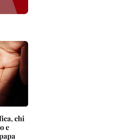
ica, chi
lo e
 papa