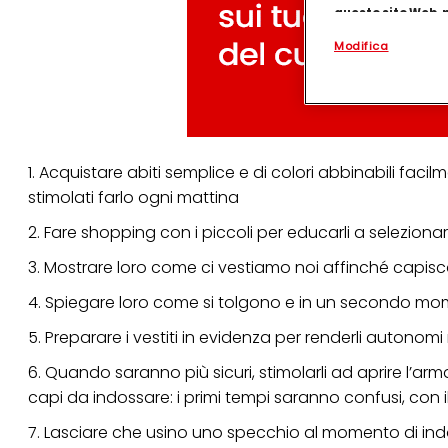
questo sito Web, p
personalizzato
. 
Modifica
(rispettivamente dell
terzi, conservare le
arricchiti con dati o
particolare per visu
identificati) su ques
misurare e ottimizz
Puoi trovare maggior
1. Acquistare abiti semplice e di colori abbinabili facilm
collegata nel piè di 
stimolati farlo ogni mattina
qualsiasi momento co
collegata nel piè di 
2. Fare shopping con i piccoli per educarli a selezionare
periodo di conserva
"modifica" di seguito
3. Mostrare loro come ci vestiamo noi affinché capisc
Se fai clic su "Modif
4. Spiegare loro come si tolgono e in un secondo m
per uno o più degli 
tuoi dati personali p
5. Preparare i vestiti in evidenza per renderli autonom
necessari per fornirt
6. Quando saranno più sicuri, stimolarli ad
aprire l’arm
capi da indossare: i primi tempi saranno confusi, con 
7. Lasciare che usino uno specchio al momento di indoss