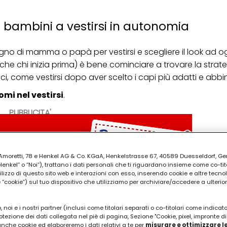
i bambini a vestirsi in autonomia
no di mamma o papà per vestirsi e scegliere il look ad og
he chi inizia prima) è bene cominciare a trovare la strate
ci, come vestirsi dopo aver scelto i capi più adatti e abbin
omi nel vestirsi
.
PUBBLICITA'
ia Amoretti, 78 e Henkel AG & Co. KGaA, Henkelstrasse 67, 40589 Duesseldorf, G
kel” o “Noi”), trattano i dati personali che ti riguardano insieme come co-tito
utilizzo di questo sito web e interazioni con esso, inserendo cookie e altre tecnol
cookie”) sul tuo dispositivo che utilizziamo per archiviare/accedere a ulterio
 noi e i nostri partner (inclusi come titolari separati o co-titolari come indicat
otezione dei dati collegata nel piè di pagina, Sezione "Cookie, pixel, impronte di
 anche cookie ed elaboreremo i dati relativi a te per
misurare e ottimizzare le