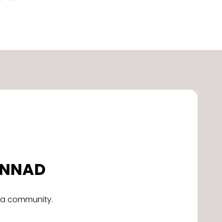
DONNAD
alla community.