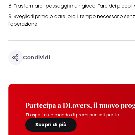
8. Trasformare i passaggi in un gioco. Fare dei piccoli q
9. Svegliarli prima o dare loro il tempo necessario se
l'operazione
Condividi
Partecipa a DLovers, il nuovo pr
Ti aspetta un mondo di premi pensati per te
Scopri di più