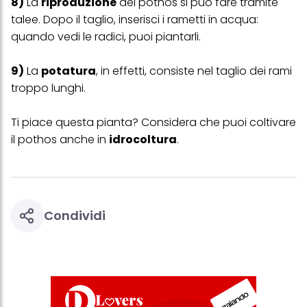
8)
La
riproduzione
del pothos si può fare tramite
più degli scopi sopra menzionati. Cliccando su "Accetta tutto",
acconsenti all'uso dei cookie e al trattamento dei tuoi dati
talee. Dopo il taglio, inserisci i rametti in acqua:
personali per tutte le finalità sopra indicate. Se fai clic su "Rifiuta",
quando vedi le radici, puoi piantarli.
verranno utilizzati solo i cookie tecnicamente necessari per fornirti
questo sito web.
9)
La
potatura
, in effetti, consiste nel taglio dei rami
troppo lunghi.
Ti piace questa pianta? Considera che puoi coltivare
il pothos anche in
idrocoltura
.
Condividi