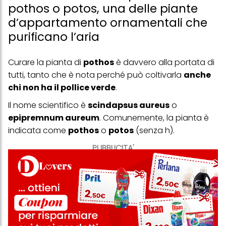
pothos o potos, una delle piante
d’appartamento ornamentali che
purificano l’aria
Curare la pianta di
pothos
è davvero alla portata di
tutti, tanto che è nota perché può coltivarla
anche
chi non ha il pollice verde
.
Il nome scientifico è
scindapsus aureus
o
epipremnum aureum
. Comunemente, la pianta è
indicata come
pothos
o
potos
(senza h).
PUBBLICITA'