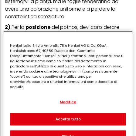
sistemarvi la pianta, ma le foglie tenderanno ad
avere una colorazione uniforme e a perdere la
caratteristica screziatura.
2)
Per la
posizione
del pothos, devi considerare
anche il fattore
crescita
. Le sue ramificazioni, infatti,
si allungano, quindi o sfrutti la capacità rampicante
Henkel Italia Srl via Amoretti, 78 e Henkel AG & Co. KGaA,
e prevedi un sostegno adeguato con il muschio,
Henkelstrasse 67, 40589 Duesseldorf, Germania
(congiuntamente “Henkel” o “Noi”), trattano i dati personali che ti
oppure favorisci il movimento verso il basso e
riguardano insieme come co-titolari del trattamento, in
collochi il vaso in un punto alto o lo appendi.
particolare sull'utilizzo di questo sito web e interazioni con esso,
inserendo cookie e altre tecnologie simili (complessivamente
3)
Che
vaso
usare? Non grandissimo, anche
“cookie”) sul tuo dispositivo che utilizziamo per
archiviare/accedere a ulteriori informazioni come descritto di
quando lo cambi per il rinvaso, in primavera, nel
seguito.
momento in cui il vecchio contenitore è saturo delle
Con il tuo consenso, noi e i nostri partner (inclusi come titolari
radici.
Modifica
separati o co-titolari come indicato nella nostra Informativa sulla
protezione dei dati collegata nel piè di pagina, Sezione "Cookie,
4)
Per coltivare il pothos, puoi prendere un
terriccio
pixel, impronte digitali e tecnologie simili" utilizzeremo anche
cookie ed elaboreremo i dati relativi a te per
misurare e
Accetta tutto
acido o della torba. In entrambi i casi fai un mix con
ottimizzare le prestazioni di questo sito Web, per fornirti
della sabbia di fiume per evitare il ristagno di acqua.
funzionalità che migliorano l'utilizzo di questo sito Web
e/o per marketing personalizzato
. Analizzeremo il tuo utilizzo