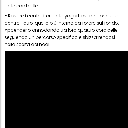
delle cordicelle
- Riusare i contenitori dello yogurt inserendone uno
dentro l'latro, quello più interno da forare sul fondo.
Appenderlo annodando tra loro quattro cordicelle
seguendo un percorso specifico e sbizzarrendosi
nella scelta dei nodi