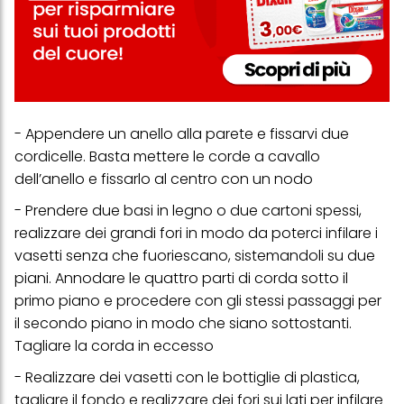
web e altri media (di terzi) tramite i dispositivi assegnati a te o
alla tua famiglia, nonché per misurare e ottimizzare il successo
delle campagne pubblicitarie.
Puoi trovare maggiori informazioni sul trattamento dei tuoi dati
nella nostra Informativa sulla protezione dei dati collegata nel piè
di pagina (Sezione "Cookie, Pixel, Impronte digitali e tecnologie
simili"). Puoi revocare il tuo consenso in qualsiasi momento con
effetto per il futuro disabilitando i cookie sul nostro sito web nella
- Appendere un anello alla parete e fissarvi due
sezione "Impostazioni cookie" collegata nel piè di pagina. Per
cordicelle. Basta mettere le corde a cavallo
ulteriori informazioni sui cookie utilizzati su questo sito Web, in
particolare sul loro periodo di conservazione, consultare le
dell’anello e fissarlo al centro con un nodo
informazioni dettagliate su ciascun cookie disponibili facendo
clic su "modifica" di seguito".
- Prendere due basi in legno o due cartoni spessi,
realizzare dei grandi fori in modo da poterci infilare i
Se fai clic su "Modifica" potrai trovare maggiori informazioni sul
trattamento dei tuoi dati / sull'uso dei cookie e consentirli per uno o
vasetti senza che fuoriescano, sistemandoli su due
più degli scopi sopra menzionati. Cliccando su "Accetta tutto",
piani. Annodare le quattro parti di corda sotto il
acconsenti all'uso dei cookie e al trattamento dei tuoi dati
primo piano e procedere con gli stessi passaggi per
personali per tutte le finalità sopra indicate. Se fai clic su "Rifiuta",
verranno utilizzati solo i cookie tecnicamente necessari per fornirti
il secondo piano in modo che siano sottostanti.
questo sito web.
Tagliare la corda in eccesso
- Realizzare dei vasetti con le bottiglie di plastica,
tagliare il fondo e realizzare dei fori sui lati per infilare