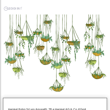
LEGGI IN 1'
Henkel Italia Srl via Amoretti, 78 e Henkel AG & Co. KGaA,