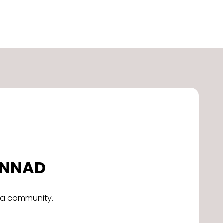
DONNAD
alla community.