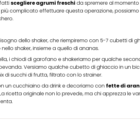
fatti
scegliere agrumi freschi
da spremere al momento 
a più complicato effettuare questa operazione, possiamo ut
chero.
isogno dello shaker, che riempiremo con 5-7 cubetti di gh
 nello shaker, insieme a quello di ananas.
nella, i chiodi di garofano e shakeriamo per qualche seco
 bevanda. Versiamo qualche cubetto di ghiaccio in un bic
i succhi di frutta, filtrato con lo strainer.
con un cucchiaino da drink e decoriamo con
fette di ara
ricetta originale non lo prevede, ma chi apprezza le var
menta.