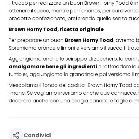
Il trucco per realizzare un buon Brown Horny Toad è in
ottenere il succo, mentre per l'ananas, per cui divent
prodotto confezionato, preferendo quello senza zuc
Brown Horny Toad, ricetta originale
Per preparare un buon
Brown Horny Toad
, avremo b
Spremiamo arance e limoni e versiamo il succo filtrato
Aggiungiamo anche lo
sciroppo di zucchero
, la can
amalgamare bene gli ingredienti
e raffreddare la
tumbler, aggiungiamo la granatina e poi versiamo il mix d
Mescoliamo il fondo del cocktail Brown Horny Toad 
limone. Se vogliamo inseriamo anche due cannucce. La 
decorare anche con una ciliegia candita e foglie di 
Condividi