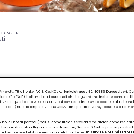
REPARAZIONE
ti
tail all'ananas e succo di arancia e li
lmente. Seguiamo la ricetta originale.
ia Amoretti, 78 e Henkel AG & Co. KGaA, Henkelstrasse 67, 40589 Duesseldorf, G
kel” o “Noi”), trattano i dati personali che ti riguardano insieme come co-tito
utilizzo di questo sito web e interazioni con esso, inserendo cookie e altre tecnol
cookie”) sul tuo dispositivo che utilizziamo per archiviare/accedere a ulterio
 noi e i nostri partner (inclusi come titolari separati o co-titolari come indicat
otezione dei dati collegata nel piè di pagina, Sezione "Cookie, pixel, impronte di
 anche cookie ed elaboreremo i dati relativi a te per
misurare e ottimizzare le