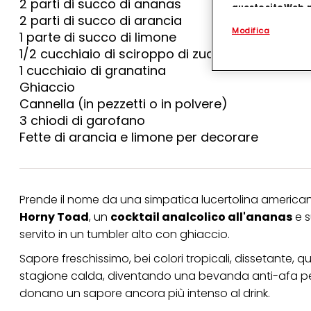
2 parti di succo di ananas
questo sito Web, p
2 parti di succo di arancia
personalizzato
. 
Modifica
(rispettivamente dell
1 parte di succo di limone
terzi, conservare le
1/2 cucchiaio di sciroppo di zucchero
arricchiti con dati o
particolare per visu
1 cucchiaio di granatina
identificati) su ques
Ghiaccio
misurare e ottimizz
Cannella (in pezzetti o in polvere)
Puoi trovare maggior
3 chiodi di garofano
collegata nel piè di 
Fette di arancia e limone per decorare
qualsiasi momento co
collegata nel piè di 
periodo di conserva
"modifica" di seguito
Se fai clic su "Modif
Prende il nome da una simpatica lucertolina americana,
per uno o più degli 
Horny Toad
, un
cocktail analcolico all'ananas
e s
tuoi dati personali p
necessari per fornirt
servito in un tumbler alto con ghiaccio.
Sapore freschissimo, bei colori tropicali, dissetante, q
stagione calda, diventando una bevanda anti-afa perf
donano un sapore ancora più intenso al drink.