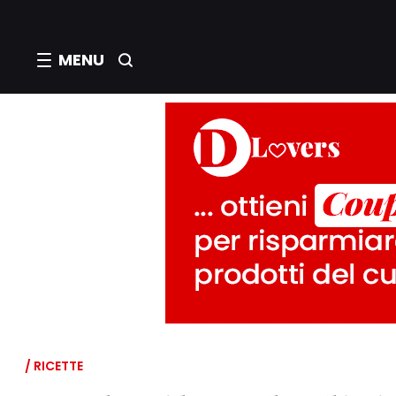
MENU
/ RICETTE