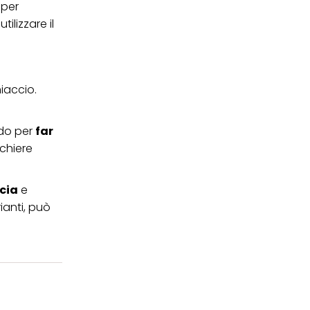
per
ilizzare il
iaccio.
ndo per
far
chiere
ncia
e
ianti, può