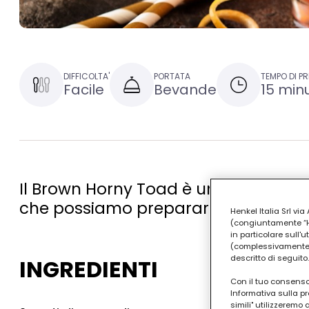
DIFFICOLTA'
PORTATA
TEMPO DI P
Facile
Bevande
15 minu
Il Brown Horny Toad è un ottimo cock
che possiamo preparare in casa faci
Henkel Italia Srl v
(congiuntamente “Hen
in particolare sull'
(complessivamente “
descritto di seguito.
INGREDIENTI
Con il tuo consenso,
Informativa sulla pr
simili" utilizzeremo