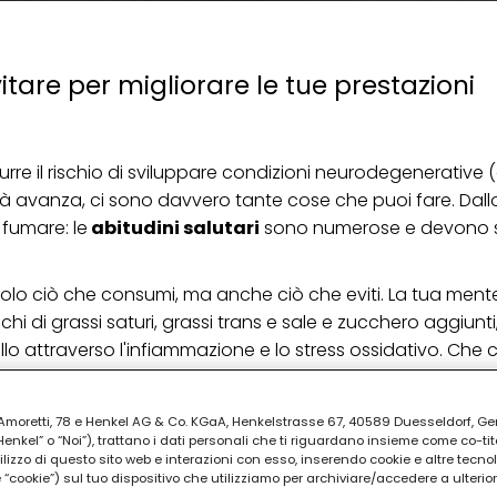
tare per migliorare le tue prestazioni
idurre il rischio di sviluppare condizioni neurodegenerative 
età avanza, ci sono davvero tante cose che puoi fare. Dall
i fumare: le
abitudini salutari
sono numerose e devono
solo ciò che consumi, ma anche ciò che eviti. La tua mente
icchi di grassi saturi, grassi trans e sale e zucchero aggiunti
llo attraverso l'infiammazione e lo stress ossidativo. Che
PUBBLICITA'
ia Amoretti, 78 e Henkel AG & Co. KGaA, Henkelstrasse 67, 40589 Duesseldorf, G
kel” o “Noi”), trattano i dati personali che ti riguardano insieme come co-tito
utilizzo di questo sito web e interazioni con esso, inserendo cookie e altre tecnol
cookie”) sul tuo dispositivo che utilizziamo per archiviare/accedere a ulterio