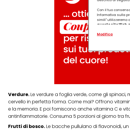
descritto di seguito.
Con il tuo consenso,
Informativa sulla pr
simili" utilizzeremo
questo sito Web, p
personalizzato
. 
Modifica
(rispettivamente dell
terzi, conservare le
arricchiti con dati o
particolare per visu
identificati) su ques
misurare e ottimizz
Puoi trovare maggior
collegata nel piè di 
qualsiasi momento co
collegata nel piè di 
periodo di conserva
Verdure.
Le verdure a foglia verde, come gli spinaci, m
"modifica" di seguito
cervello in perfetta forma. Come mai? Offrono vitamin
Se fai clic su "Modif
e la memoria. E poi forniscono anche vitamina C e vit
per uno o più degli 
tuoi dati personali p
antinfiammatorie. Consuma 5 porzioni al giorno tra fr
necessari per fornirt
Frutti di bosco.
Le bacche pullulano di flavonoidi, un 