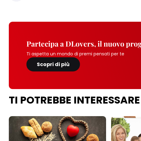
Partecipa a DLovers, il nuovo pr
Ti aspetta un mondo di premi pensati per te
Scopri di più
TI POTREBBE INTERESSARE