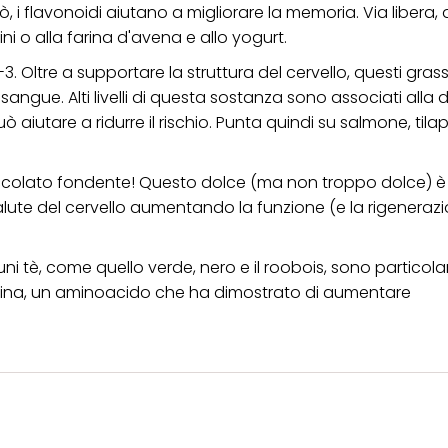
rò, i flavonoidi aiutano a migliorare la memoria. Via libera, 
tini o alla farina d'avena e allo yogurt.
3. Oltre a supportare la struttura del cervello, questi gras
nel sangue. Alti livelli di questa sostanza sono associati all
iutare a ridurre il rischio. Punta quindi su salmone, tilap
ccolato fondente! Questo dolce (ma non troppo dolce) è 
alute del cervello aumentando la funzione (e la rigenerazi
cuni tè, come quello verde, nero e il roobois, sono partico
anina, un aminoacido che ha dimostrato di aumentare