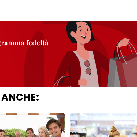
ogramma fedeltà
 ANCHE: