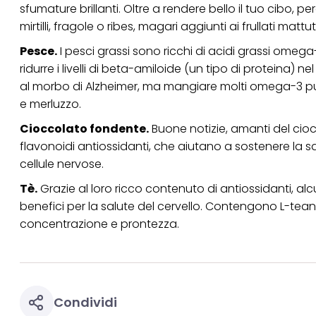
sfumature brillanti. Oltre a rendere bello il tuo cibo, pe
mirtilli, fragole o ribes, magari aggiunti ai frullati mattu
Pesce.
I pesci grassi sono ricchi di acidi grassi omega-
ridurre i livelli di beta-amiloide (un tipo di proteina) 
al morbo di Alzheimer, ma mangiare molti omega-3 può a
e merluzzo.
Cioccolato fondente.
Buone notizie, amanti del cio
flavonoidi antiossidanti, che aiutano a sostenere la s
cellule nervose.
Tè.
Grazie al loro ricco contenuto di antiossidanti, al
benefici per la salute del cervello. Contengono L-te
concentrazione e prontezza.
Condividi