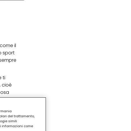
(come il
o sport
 sempre
 ti
, cioè
 cosa
ermania
lari del trattamento,
ogie simili
ri informazioni come