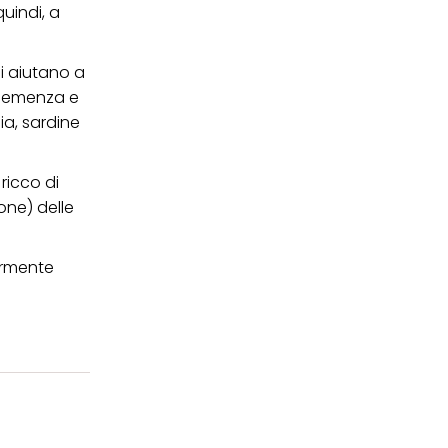
quindi, a
si aiutano a
a demenza e
ia, sardine
ricco di
one) delle
larmente