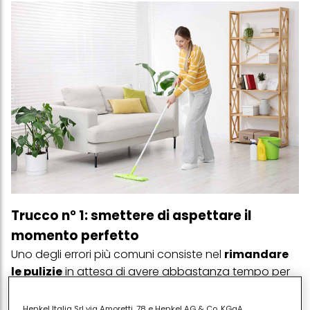
Trucco n° 1: smettere di aspettare il
momento perfetto
Uno degli errori più comuni consiste nel
rimandare
le pulizie
in attesa di avere abbastanza tempo per
fare tutto. Anche perché quel momento ideale non
arriva mai.
Henkel Italia Srl via Amoretti, 78 e Henkel AG & Co. KGaA,