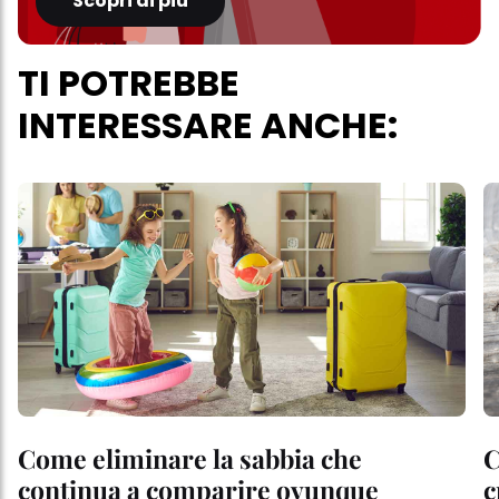
Scopri di più
TI POTREBBE
INTERESSARE ANCHE:
Come eliminare la sabbia che
C
continua a comparire ovunque
c