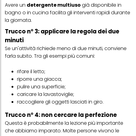
web e altri media (di terzi) tramite i dispositivi assegnati a te o
Avere un
detergente multiuso
già disponibile in
alla tua famiglia, nonché per misurare e ottimizzare il successo
bagno o in cucina facilita gli interventi rapidi durante
delle campagne pubblicitarie.
la giornata.
Puoi trovare maggiori informazioni sul trattamento dei tuoi dati
nella nostra Informativa sulla protezione dei dati collegata nel piè
Trucco n° 3: applicare la regola dei due
di pagina (Sezione "Cookie, Pixel, Impronte digitali e tecnologie
minuti
simili"). Puoi revocare il tuo consenso in qualsiasi momento con
effetto per il futuro disabilitando i cookie sul nostro sito web nella
Se un'attività richiede meno di due minuti, conviene
sezione "Impostazioni cookie" collegata nel piè di pagina. Per
ulteriori informazioni sui cookie utilizzati su questo sito Web, in
farla subito. Tra gli esempi più comuni:
particolare sul loro periodo di conservazione, consultare le
informazioni dettagliate su ciascun cookie disponibili facendo
clic su "modifica" di seguito".
rifare il letto;
riporre una giacca;
Se fai clic su "Modifica" potrai trovare maggiori informazioni sul
trattamento dei tuoi dati / sull'uso dei cookie e consentirli per uno o
pulire una superficie;
più degli scopi sopra menzionati. Cliccando su "Accetta tutto",
caricare la lavastoviglie;
acconsenti all'uso dei cookie e al trattamento dei tuoi dati
raccogliere gli oggetti lasciati in giro.
personali per tutte le finalità sopra indicate. Se fai clic su "Rifiuta",
verranno utilizzati solo i cookie tecnicamente necessari per fornirti
questo sito web.
Trucco n° 4: non cercare la perfezione
Questa è probabilmente la lezione più importante
che abbiamo imparato. Molte persone vivono le