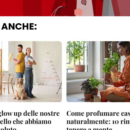
 ANCHE:
glow up delle nostre
Come profumare ca
uello che abbiamo
naturalmente: 10 ri
oluto
tenere a mente