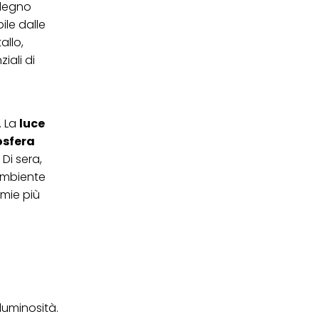
 legno
ei cookie e consentirli
kie e al trattamento dei
le dalle
 i cookie tecnicamente
allo,
iali di
. La
luce
sfera
 Di sera,
’ambiente
mie più
luminosità.