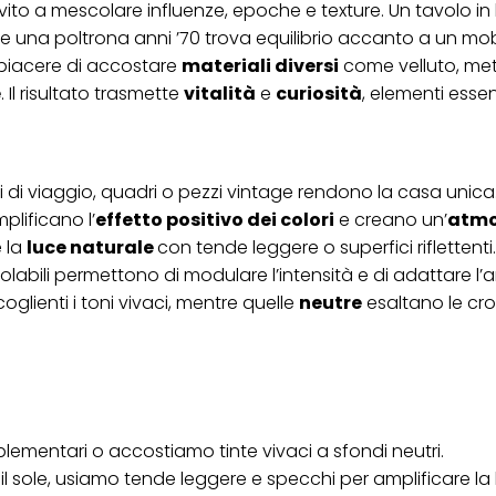
invito a mescolare influenze, epoche e texture. Un tavolo in
ica" potrai trovare maggiori informazioni sul trattamento dei tuoi dati / sull'uso d
scopi sopra menzionati. Cliccando su "Accetta tutto", acconsenti all'uso dei coo
una poltrona anni ’70 trova equilibrio accanto a un mobi
er tutte le finalità sopra indicate. Se fai clic su "Rifiuta", verranno utilizzati solo
il piacere di accostare
materiali diversi
come velluto, met
i questo sito web.
e
. Il risultato trasmette
vitalità
e
curiosità
, elementi essenz
di di viaggio, quadri o pezzi vintage rendono la casa unica
plificano l’
effetto positivo dei colori
e creano un’
atmo
e la
luce naturale
con tende leggere o superfici riflettenti.
labili permettono di modulare l’intensità e di adattare l
glienti i toni vivaci, mentre quelle
neutre
esaltano le cro
lementari o accostiamo tinte vivaci a sfondi neutri.
 il sole, usiamo tende leggere e specchi per amplificare la 