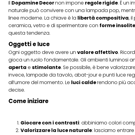
Il
Dopamine Decor
non impone
regole rigide
. È un 
Se fai clic su "Modif
per uno o più degli 
naturale può convivere con una lampada pop, mentre 
tuoi dati personali p
linee moderne. La chiave è la
libertà compositiva
, 
necessari per fornirt
ceramica, vetro e di sperimentare con
forme insolit
questa tendenza.
Oggetti e luce
Ogni oggetto deve avere un
valore affettivo
. Ricor
gioca un ruolo fondamentale. Gli ambienti luminosi am
aperta
e
stimolante
. Se possibile, è bene valorizzar
invece, lampade da tavolo, abat-jour e punti luce rego
all’umore del momento. Le
luci calde
rendono più acco
decise.
Come iniziare
Giocare con i contrasti
: abbiniamo colori comp
Valorizzare la luce naturale
: lasciamo entrare