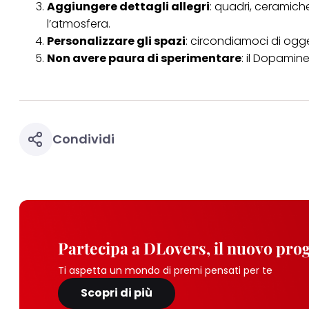
Aggiungere dettagli allegri
: quadri, ceramich
l’atmosfera.
Personalizzare gli spazi
: circondiamoci di ogge
Non avere paura di sperimentare
: il Dopamine
Condividi
Partecipa a DLovers, il nuovo pr
Ti aspetta un mondo di premi pensati per te
Scopri di più