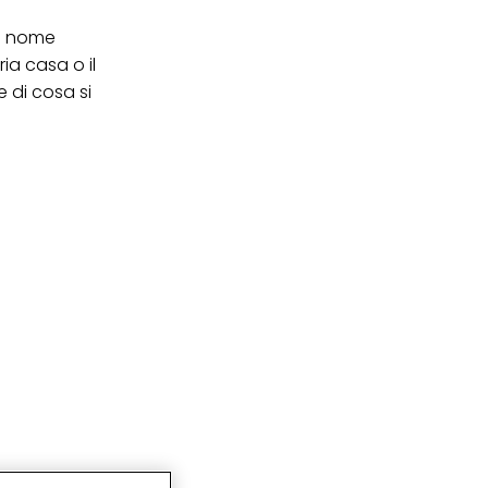
l nome
ia casa o il
 di cosa si