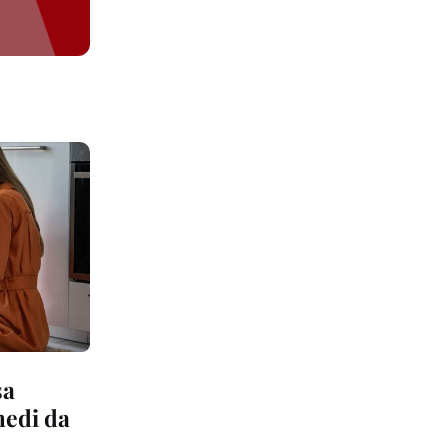
sa
medi da