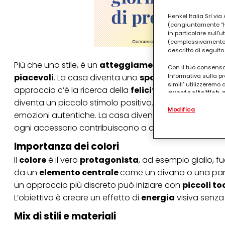
Henkel Italia Srl v
(congiuntamente “Hen
in particolare sull'
(complessivamente “
descritto di seguito.
Più che uno stile, è un
atteggiamento
. Consiste nel 
Con il tuo consenso,
piacevoli
. La casa diventa uno
spazio personale
e
Informativa sulla pr
simili" utilizzeremo
approccio c’è la ricerca della
felicità
quotidiana
att
questo sito Web, p
diventa un piccolo stimolo positivo. Non si tratta di 
personalizzato
. 
Modifica
(rispettivamente dell
emozioni autentiche. La casa diventa uno spazio din
terzi, conservare le
ogni accessorio contribuiscono a creare un’atmosfer
arricchiti con dati o
particolare per visu
Importanza dei colori
identificati) su ques
misurare e ottimizz
Il
colore
è il vero
protagonista
, ad esempio giallo, fu
Puoi trovare maggior
da un
elemento centrale
come un divano o una paret
collegata nel piè di 
un approccio più discreto può iniziare con
piccoli to
qualsiasi momento co
collegata nel piè di 
L’obiettivo è creare un effetto di
energia
visiva senza 
periodo di conserva
"modifica" di seguito
Mix di stili e materiali