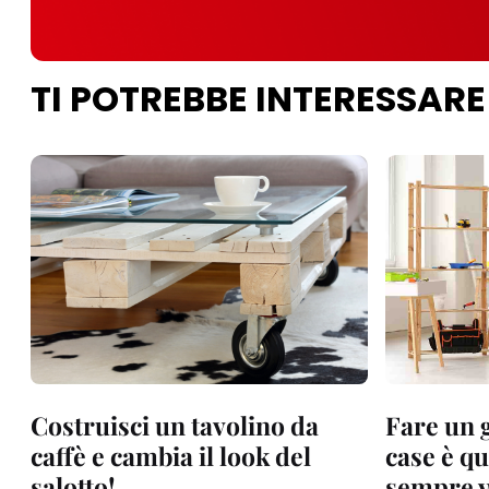
TI POTREBBE INTERESSARE
Costruisci un tavolino da
Fare un 
caffè e cambia il look del
case è q
salotto!
sempre v