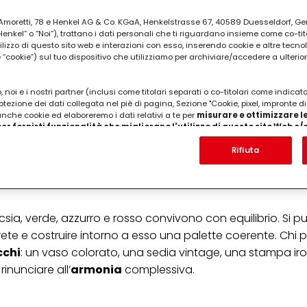
ia Amoretti, 78 e Henkel AG & Co. KGaA, Henkelstrasse 67, 40589 Duesseldorf, G
kel” o “Noi”), trattano i dati personali che ti riguardano insieme come co-tito
utilizzo di questo sito web e interazioni con esso, inserendo cookie e altre tecnol
cookie”) sul tuo dispositivo che utilizziamo per archiviare/accedere a ulterio
circondarsi di
colori
,
oggetti
e
forme
che evocano
emoz
 noi e i nostri partner (inclusi come titolari separati o co-titolari come indicat
dinamico
, lontano dalla neutralità minimalista. Al centro 
otezione dei dati collegata nel piè di pagina, Sezione "Cookie, pixel, impronte di
 anche cookie ed elaboreremo i dati relativi a te per
misurare e ottimizzare le
raverso il colore, le forme e gli oggetti. Ogni elemento d’
er fornirti funzionalità che migliorano l'utilizzo di questo sito Web e
esagerare o di accumulare, ma di costruire un ambiente che 
Analizzeremo il tuo utilizzo di questo sito Web e le tue interazioni commerciali c
'azienda per cui lavori) per) e su tale base tracciare i tuoi acquisti dei nostri 
Rifiuta
amico, pieno di energia e memoria, dove ogni scelta crom
 nostre informazioni sulle entità commerciali e creare profili individuali su di 
a accogliente e vivace.
ttenuti da terze parti e altri siti Web. Utilizziamo questi profili per scopi di mark
alizzare annunci pubblicitari che potrebbero interessarti (basati, ad esempio, s
to sito web e altri media (di terzi) tramite i dispositivi assegnati a te o alla t
are il successo delle campagne pubblicitarie.
csia, verde, azzurro e rosso convivono con equilibrio. Si pu
i informazioni sul trattamento dei tuoi dati nella nostra Informativa sulla prot
e e costruire intorno a esso una palette coerente. Chi p
pagina (Sezione "Cookie, Pixel, Impronte digitali e tecnologie simili"). Puoi revo
cchi
: un vaso colorato, una sedia vintage, una stampa iro
n effetto per il futuro disabilitando i cookie sul nostro sito web nella sezion
pagina. Per ulteriori informazioni sui cookie utilizzati su questo sito Web, in par
rinunciare all’
armonia
complessiva.
zione, consultare le informazioni dettagliate su ciascun cookie disponibili fa
".