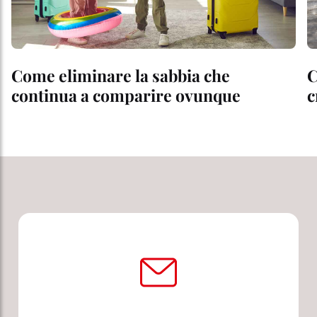
Come eliminare la sabbia che
C
continua a comparire ovunque
c