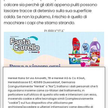
calcare sia perché gli abiti appena puliti possono
lasciare tracce di detersivo sulla sua superficie
calda. Se non la puliamo, il rischio è quello di
macchiare i capi che stiamo stirando.
PUBBLICITA'
Henkel Italia Srl via Amoretti, 78 e Henkel AG & Co. KGaA,
Henkelstrasse 67, 40589 Duesseldorf, Germania
(congiuntamente “Henkel” o “Noi”), trattano i dati personali che ti
riguardano insieme come co-titolari del trattamento, in
particolare sull'utilizzo di questo sito web e interazioni con esso,
Per
pulire la piastra
possiamo usare uno spray
inserendo cookie e altre tecnologie simili (complessivamente
multiuso sgrassante, ma anche l'aceto bianco, da
“cookie”) sul tuo dispositivo che utilizziamo per
archiviare/accedere a ulteriori informazioni come descritto di