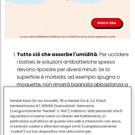
Tutto ciò che assorbe l'umidità.
Per uccidere
i batteri, le soluzioni antibatteriche spesso
devono riposare per diversi minuti. Se la
superficie è morbida, ad esempio spugna o
moquette, non rimarrà bagnata abbastanza a
lungo per essere efficace.
Banconi da cucina.
Se pensi che un
Henkel Italia Srl via Amoretti, 78 e Henkel AG & Co. KGaA,
Henkelstrasse 67, 40589 Duesseldorf, Germania
passaggio di una salvietta antibatterica su un
(congiuntamente “Henkel” o “Noi”), trattano i dati personali che ti
bancone della cucina dove hai appena
riguardano insieme come co-titolari del trattamento, in
particolare sull'utilizzo di questo sito web e interazioni con esso,
tagliato del pollo crudo sia sufficiente,
inserendo cookie e altre tecnologie simili (complessivamente
ripensaci. I ripiani della cucina sono punti caldi
“cookie”) sul tuo dispositivo che utilizziamo per