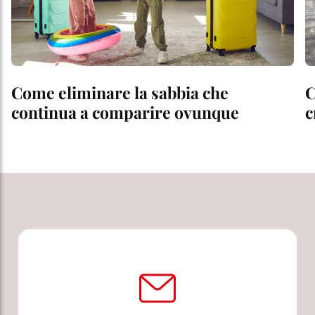
Come eliminare la sabbia che
C
continua a comparire ovunque
c